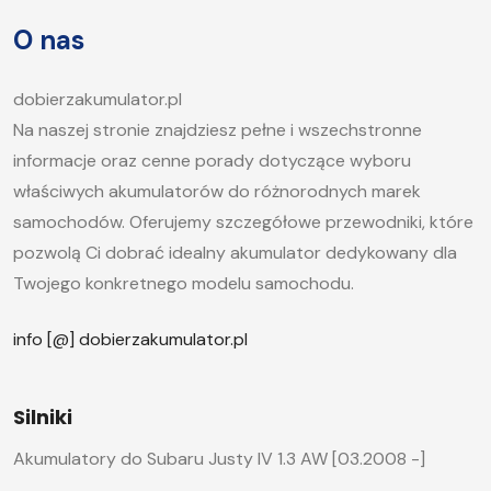
artykule postaramy się odpowiedzieć na pytanie,
O nas
jak długo ładować akumulator samochodowy i
jakie […]
dobierzakumulator.pl
Na naszej stronie znajdziesz pełne i wszechstronne
informacje oraz cenne porady dotyczące wyboru
właściwych akumulatorów do różnorodnych marek
samochodów. Oferujemy szczegółowe przewodniki, które
pozwolą Ci dobrać idealny akumulator dedykowany dla
Twojego konkretnego modelu samochodu.
info [@] dobierzakumulator.pl
Silniki
Akumulatory do Subaru Justy IV 1.3 AW [03.2008 -]