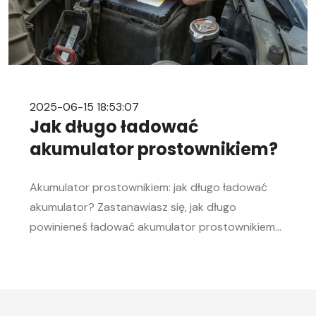
2025-06-15 18:53:07
Jak długo ładować
akumulator prostownikiem?
Akumulator prostownikiem: jak długo ładować
akumulator? Zastanawiasz się, jak długo
powinieneś ładować akumulator prostownikiem?
To pytanie zadaje sobie wielu kierowców.
Akumulator to serce każdego samochodu, a jego
sprawność jest kluczowa, aby móc bez problemu
uruchomić silnik, zwłaszcza w chłodne dni. W tym