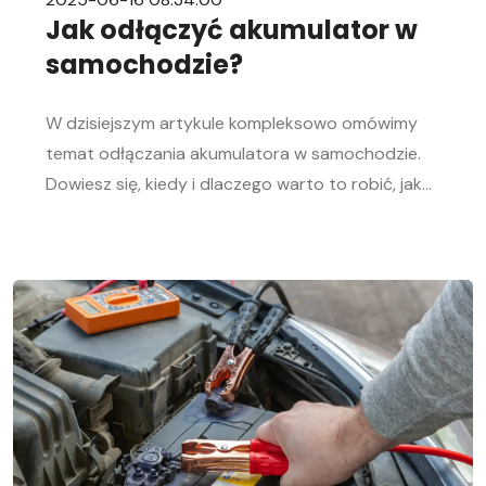
Jak odłączyć akumulator w
samochodzie?
W dzisiejszym artykule kompleksowo omówimy
temat odłączania akumulatora w samochodzie.
Dowiesz się, kiedy i dlaczego warto to robić, jak
bezpiecznie odłączyć i podłączyć akumulator
samochodowy. Nasz przewodnik krok po kroku
pomoże Ci sprawnie przeprowadzić tę czynność,
niezależnie od Twojego doświadczenia w
mechanice samochodowej. Objawy
rozładowanego akumulatora Rozładowanie
akumulatora w aucie to problem, którego żaden
kierowca […]