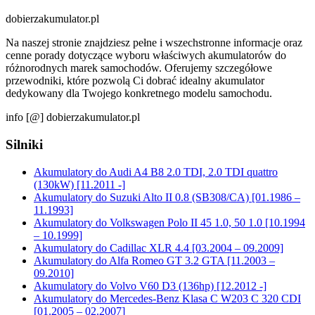
dobierzakumulator.pl
Na naszej stronie znajdziesz pełne i wszechstronne informacje oraz
cenne porady dotyczące wyboru właściwych akumulatorów do
różnorodnych marek samochodów. Oferujemy szczegółowe
przewodniki, które pozwolą Ci dobrać idealny akumulator
dedykowany dla Twojego konkretnego modelu samochodu.
info [@] dobierzakumulator.pl
Silniki
Akumulatory do Audi A4 B8 2.0 TDI, 2.0 TDI quattro
(130kW) [11.2011 -]
Akumulatory do Suzuki Alto II 0.8 (SB308/CA) [01.1986 –
11.1993]
Akumulatory do Volkswagen Polo II 45 1.0, 50 1.0 [10.1994
– 10.1999]
Akumulatory do Cadillac XLR 4.4 [03.2004 – 09.2009]
Akumulatory do Alfa Romeo GT 3.2 GTA [11.2003 –
09.2010]
Akumulatory do Volvo V60 D3 (136hp) [12.2012 -]
Akumulatory do Mercedes-Benz Klasa C W203 C 320 CDI
[01.2005 – 02.2007]