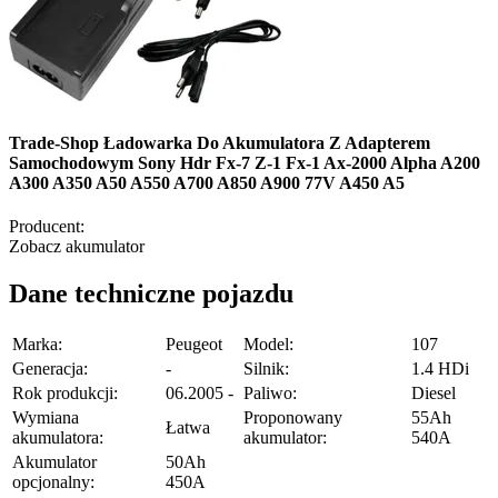
Trade-Shop Ładowarka Do Akumulatora Z Adapterem
Samochodowym Sony Hdr Fx-7 Z-1 Fx-1 Ax-2000 Alpha A200
A300 A350 A50 A550 A700 A850 A900 77V A450 A5
Producent:
Zobacz akumulator
Dane techniczne pojazdu
Marka:
Peugeot
Model:
107
Generacja:
-
Silnik:
1.4 HDi
Rok produkcji:
06.2005 -
Paliwo:
Diesel
Wymiana
Proponowany
55Ah
Łatwa
akumulatora:
akumulator:
540A
Akumulator
50Ah
opcjonalny:
450A