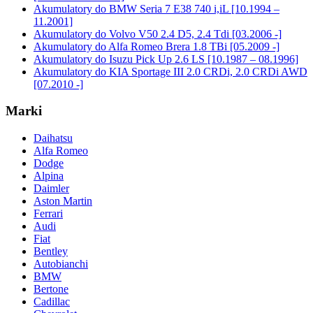
Akumulatory do BMW Seria 7 E38 740 i,iL [10.1994 –
11.2001]
Akumulatory do Volvo V50 2.4 D5, 2.4 Tdi [03.2006 -]
Akumulatory do Alfa Romeo Brera 1.8 TBi [05.2009 -]
Akumulatory do Isuzu Pick Up 2.6 LS [10.1987 – 08.1996]
Akumulatory do KIA Sportage III 2.0 CRDi, 2.0 CRDi AWD
[07.2010 -]
Marki
Daihatsu
Alfa Romeo
Dodge
Alpina
Daimler
Aston Martin
Ferrari
Audi
Fiat
Bentley
Autobianchi
BMW
Bertone
Cadillac