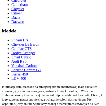
Chevrolet
Catherham
Chrysler
Citroen
Dacia
Daewoo
Modele
Subaru Brz
Chrysler Le Baron
Cadillac CTS
Dodge Avenger
Smart Cabrio
Audi RS5
Vauxhall Carlton
Porsche Carrera GT
Ferrari 459
LDV 400
Informacje zamieszczone na niniejszej stronie internetowej mają charakter
informacyjny i nie stanowią jakiejkolwiek formy konsultacji. Właściciel
niniejszej strony internetowej nie ponosi odpowiedzialności za treść.
Obrazy i
logo użyte na naszej stronie służą wyłącznie celom ilustracyjnym. Nie
współpracujemy ani nie wspieramy żadnej z marek przedstawionych na tych