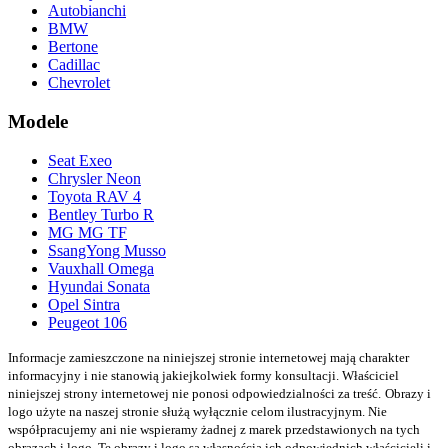
Autobianchi
BMW
Bertone
Cadillac
Chevrolet
Modele
Seat Exeo
Chrysler Neon
Toyota RAV 4
Bentley Turbo R
MG MG TF
SsangYong Musso
Vauxhall Omega
Hyundai Sonata
Opel Sintra
Peugeot 106
Informacje zamieszczone na niniejszej stronie internetowej mają charakter
informacyjny i nie stanowią jakiejkolwiek formy konsultacji. Właściciel
niniejszej strony internetowej nie ponosi odpowiedzialności za treść.
Obrazy i
logo użyte na naszej stronie służą wyłącznie celom ilustracyjnym. Nie
współpracujemy ani nie wspieramy żadnej z marek przedstawionych na tych
obrazach i logo. Te obrazy i logo są własnością ich odpowiednich właścicieli i