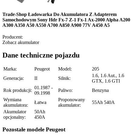
Trade-Shop Ładowarka Do Akumulatora Z Adapterem
Samochodowym Sony Hdr Fx-7 Z-1 Fx-1 Ax-2000 Alpha A200
A300 A350 A50 A550 A700 A850 A900 77V A450 A5
Producent:
Zobacz akumulator
Dane techniczne pojazdu
Marka:
Peugeot
Model:
205
1.6, 1.6 Aut., 1.6
Generacja:
II
Silnik:
GTX, 1.6 GTI
01.1987 -
Rok produkcji:
Paliwo:
Benzyna
09.1998
Wymiana
Proponowany
Łatwa
55Ah 540A
akumulatora:
akumulator:
Akumulator
50Ah
opcjonalny:
450A
Pozostałe modele Peugeot