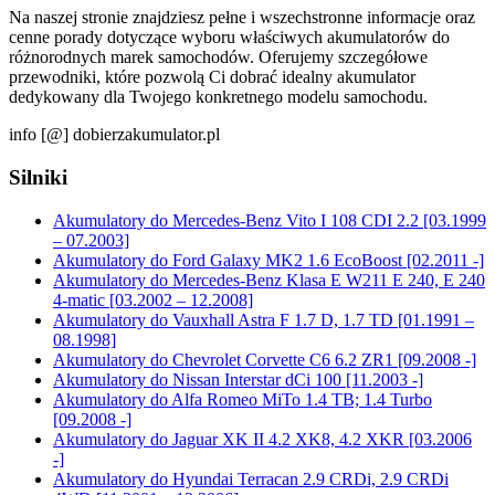
Na naszej stronie znajdziesz pełne i wszechstronne informacje oraz
cenne porady dotyczące wyboru właściwych akumulatorów do
różnorodnych marek samochodów. Oferujemy szczegółowe
przewodniki, które pozwolą Ci dobrać idealny akumulator
dedykowany dla Twojego konkretnego modelu samochodu.
info [@] dobierzakumulator.pl
Silniki
Akumulatory do Mercedes-Benz Vito I 108 CDI 2.2 [03.1999
– 07.2003]
Akumulatory do Ford Galaxy MK2 1.6 EcoBoost [02.2011 -]
Akumulatory do Mercedes-Benz Klasa E W211 E 240, E 240
4-matic [03.2002 – 12.2008]
Akumulatory do Vauxhall Astra F 1.7 D, 1.7 TD [01.1991 –
08.1998]
Akumulatory do Chevrolet Corvette C6 6.2 ZR1 [09.2008 -]
Akumulatory do Nissan Interstar dCi 100 [11.2003 -]
Akumulatory do Alfa Romeo MiTo 1.4 TB; 1.4 Turbo
[09.2008 -]
Akumulatory do Jaguar XK II 4.2 XK8, 4.2 XKR [03.2006
-]
Akumulatory do Hyundai Terracan 2.9 CRDi, 2.9 CRDi