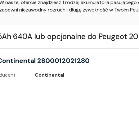
 naszej ofercie znajdziesz 1 rodzaj akumulatora pasująceg
apewni niezawodny rozruch i długą żywotność w Twoim Peu
h 640A lub opcjonalne do Peugeot 206 
Continental 2800012021280
ducent:
Continental