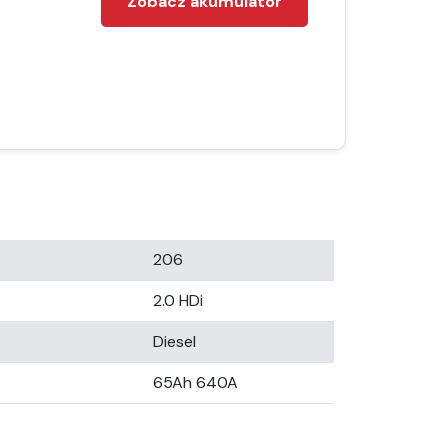
Zobacz akumulator
206
2.0 HDi
Diesel
65Ah 640A