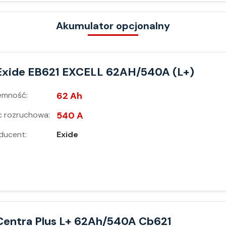
Akumulator opcjonalny
Exide EB621 EXCELL 62AH/540A (L+)
emność:
62 Ah
 rozruchowa:
540 A
ducent:
Exide
Centra Plus L+ 62Ah/540A Cb621