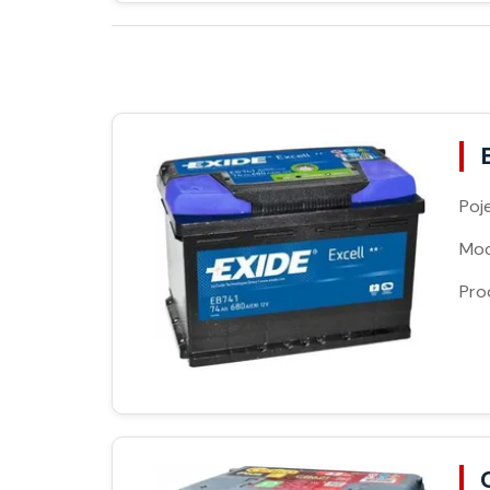
Poj
Moc
Pro