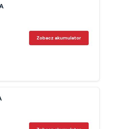
A
Zobacz akumulator
A