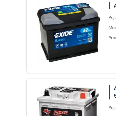
Poj
Moc
Pro
Poj