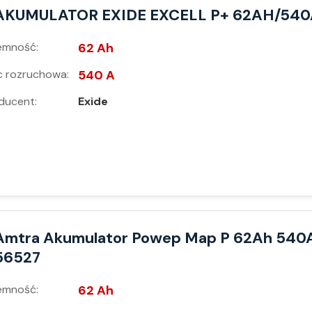
AKUMULATOR EXIDE EXCELL P+ 62AH/540
emność:
62 Ah
 rozruchowa:
540 A
ducent:
Exide
Amtra Akumulator Powep Map P 62Ah 540
56527
emność:
62 Ah