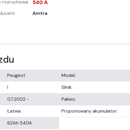
 rozruchowa:
540 A
ducent:
Amtra
zdu
Peugeot
Model:
I
Silnik:
07.2002 -
Paliwo:
Łatwa
Proponowany akumulator:
62Ah 540A