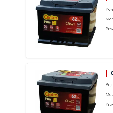
Poj
Moc
Pro
Poj
Moc
Pro