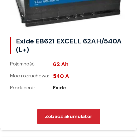
Exide EB621 EXCELL 62AH/540A
(L+)
Pojemność:
62 Ah
Moc rozruchowa:
540 A
Producent:
Exide
Zobacz akumulator