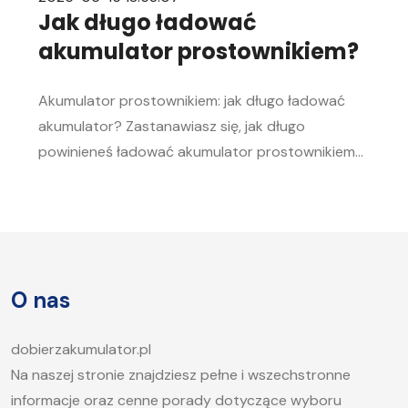
Jak długo ładować
akumulator prostownikiem?
Akumulator prostownikiem: jak długo ładować
akumulator? Zastanawiasz się, jak długo
powinieneś ładować akumulator prostownikiem?
To pytanie zadaje sobie wielu kierowców.
Akumulator to serce każdego samochodu, a jego
sprawność jest kluczowa, aby móc bez problemu
uruchomić silnik, zwłaszcza w chłodne dni. W tym
artykule postaramy się odpowiedzieć na pytanie,
O nas
jak długo ładować akumulator samochodowy i
jakie […]
dobierzakumulator.pl
Na naszej stronie znajdziesz pełne i wszechstronne
informacje oraz cenne porady dotyczące wyboru