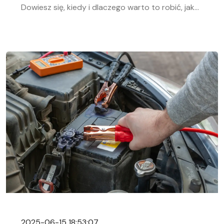
Dowiesz się, kiedy i dlaczego warto to robić, jak
bezpiecznie odłączyć i podłączyć akumulator
samochodowy. Nasz przewodnik krok po kroku
pomoże Ci sprawnie przeprowadzić tę czynność,
niezależnie od Twojego doświadczenia w
mechanice samochodowej. Objawy
rozładowanego akumulatora Rozładowanie
akumulatora w aucie to problem, którego żaden
kierowca […]
2025-06-15 18:53:07