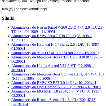
dedykowany dla Twojego konkretnego modelu samochodu.
info [@] dobierzakumulator.pl
Silniki
Akumulatory do Nissan Patrol W260 2.8 D 4×4, 2.8 TD, 2.8
TD 4×4 [06.1989 – 11.1995]
Akumulatory do BMW Seria 7 E38 730 d [08.1998 –
11.2001]
Akumulatory do Hyundai H-1 / Starex 2.6 TDiC [10.1997 –
04.2004]
Akumulatory do Audi Q7 4L 3.6 FSI [08.2006 – 05.2010]
Akumulatory do Mercedes-Benz CLK C208 430 [07.1998 –
06.2002]
Akumulatory do Honda Accord VI 2.3 VTi [02.1998 –
10.2002]
Akumulatory do Mercedes-Benz Sprinter I 314, 314 4×4, 314
NGT [02.1995 – 05.2006]
Akumulatory do BMW X3 E83 3.0 i xDrive [01.2004 -]
Akumulatory do Opel Combo B 1.7 D [07.1994 – 10.2001]
Akumulatory do MG MGF 1.8 i 16V, 1.8 i VVC [03.1995 –
03.2002]
Akumulatory do Renault Scenic III 1.6 dCi (JZ00, JZ12)
[04.2011 -]