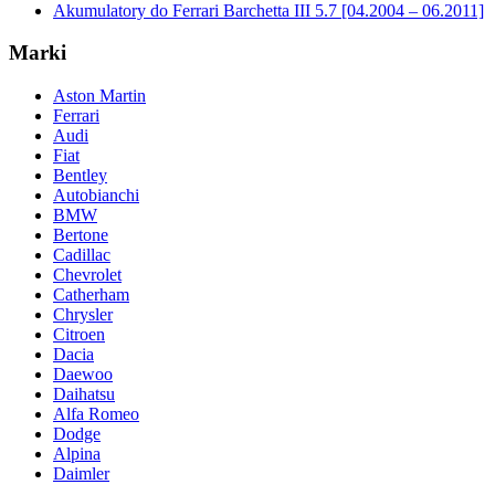
Akumulatory do Ferrari Barchetta III 5.7 [04.2004 – 06.2011]
Marki
Aston Martin
Ferrari
Audi
Fiat
Bentley
Autobianchi
BMW
Bertone
Cadillac
Chevrolet
Catherham
Chrysler
Citroen
Dacia
Daewoo
Daihatsu
Alfa Romeo
Dodge
Alpina
Daimler