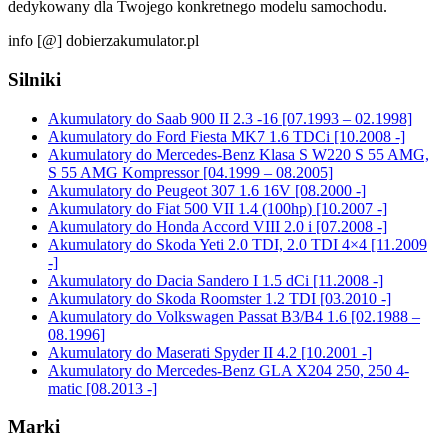
dedykowany dla Twojego konkretnego modelu samochodu.
info [@] dobierzakumulator.pl
Silniki
Akumulatory do Saab 900 II 2.3 -16 [07.1993 – 02.1998]
Akumulatory do Ford Fiesta MK7 1.6 TDCi [10.2008 -]
Akumulatory do Mercedes-Benz Klasa S W220 S 55 AMG,
S 55 AMG Kompressor [04.1999 – 08.2005]
Akumulatory do Peugeot 307 1.6 16V [08.2000 -]
Akumulatory do Fiat 500 VII 1.4 (100hp) [10.2007 -]
Akumulatory do Honda Accord VIII 2.0 i [07.2008 -]
Akumulatory do Skoda Yeti 2.0 TDI, 2.0 TDI 4×4 [11.2009
-]
Akumulatory do Dacia Sandero I 1.5 dCi [11.2008 -]
Akumulatory do Skoda Roomster 1.2 TDI [03.2010 -]
Akumulatory do Volkswagen Passat B3/B4 1.6 [02.1988 –
08.1996]
Akumulatory do Maserati Spyder II 4.2 [10.2001 -]
Akumulatory do Mercedes-Benz GLA X204 250, 250 4-
matic [08.2013 -]
Marki