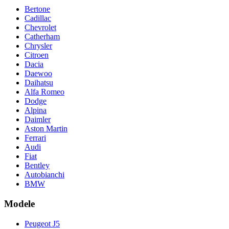
Bertone
Cadillac
Chevrolet
Catherham
Chrysler
Citroen
Dacia
Daewoo
Daihatsu
Alfa Romeo
Dodge
Alpina
Daimler
Aston Martin
Ferrari
Audi
Fiat
Bentley
Autobianchi
BMW
Modele
Peugeot J5