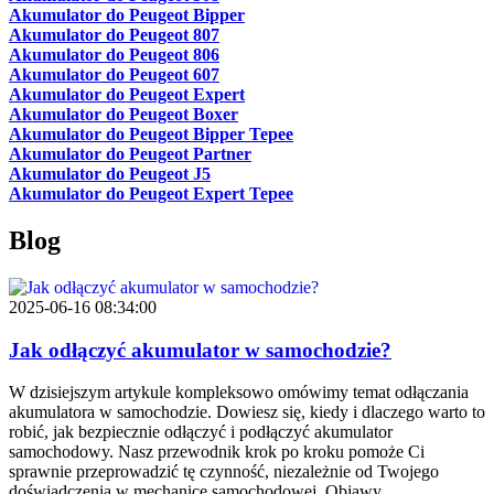
Akumulator do Peugeot Bipper
Akumulator do Peugeot 807
Akumulator do Peugeot 806
Akumulator do Peugeot 607
Akumulator do Peugeot Expert
Akumulator do Peugeot Boxer
Akumulator do Peugeot Bipper Tepee
Akumulator do Peugeot Partner
Akumulator do Peugeot J5
Akumulator do Peugeot Expert Tepee
Blog
2025-06-16 08:34:00
Jak odłączyć akumulator w samochodzie?
W dzisiejszym artykule kompleksowo omówimy temat odłączania
akumulatora w samochodzie. Dowiesz się, kiedy i dlaczego warto to
robić, jak bezpiecznie odłączyć i podłączyć akumulator
samochodowy. Nasz przewodnik krok po kroku pomoże Ci
sprawnie przeprowadzić tę czynność, niezależnie od Twojego
doświadczenia w mechanice samochodowej. Objawy