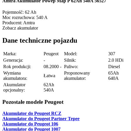
Amtra Akumulator Powep Map P 62Ah 540A 56527
Pojemność:
62 Ah
Moc rozruchowa:
540 A
Producent:
Amtra
Zobacz akumulator
Dane techniczne pojazdu
Marka:
Peugeot
Model:
307
Generacja:
-
Silnik:
2.0 HDi
Rok produkcji:
08.2000 -
Paliwo:
Diesel
Wymiana
Proponowany
65Ah
Łatwa
akumulatora:
akumulator:
640A
Akumulator
62Ah
opcjonalny:
540A
Pozostałe modele Peugeot
Akumulator do Peugeot RCZ
Akumulator do Peugeot Partner Tepee
Akumulator do Peugeot 106
Akumulator do Peugeot 1007