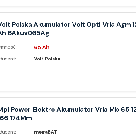
Volt Polska Akumulator Volt Opti Vrla Agm 
Ah 6Akuv065Ag
emność:
65 Ah
ducent:
Volt Polska
Mpl Power Elektro Akumulator Vrla Mb 65 1
166 174Mm
ducent:
megaBAT