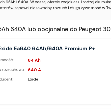
h 65Ah i 640A. W naszej ofercie znajdziesz 1 rodzaj akumu
atorów zapewni niezawodny rozruch i długą żywotność w T
h 640A lub opcjonalne do Peugeot 307
Exide Ea640 64Ah/640A Premium P+
emność:
64 Ah
 rozruchowa:
640 A
ducent:
Exide