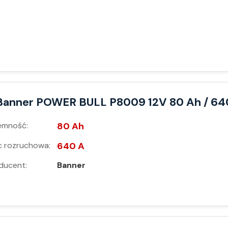
Banner POWER BULL P8009 12V 80 Ah / 64
emność:
80 Ah
 rozruchowa:
640 A
ducent:
Banner