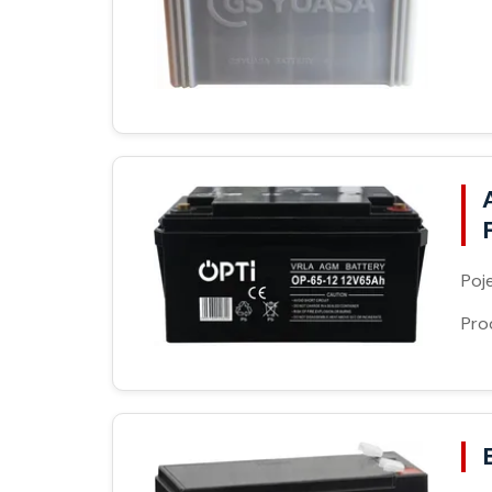
Poj
Pro