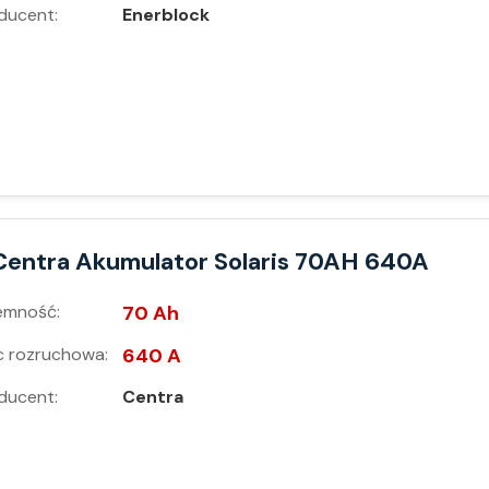
ducent:
Enerblock
Centra Akumulator Solaris 70AH 640A
emność:
70 Ah
 rozruchowa:
640 A
ducent:
Centra