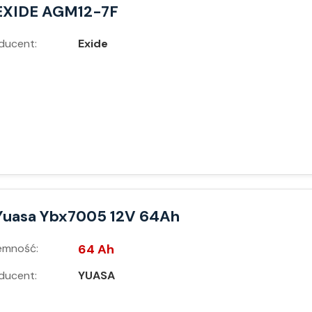
EXIDE AGM12-7F
ducent:
Exide
Yuasa Ybx7005 12V 64Ah
emność:
64 Ah
ducent:
YUASA