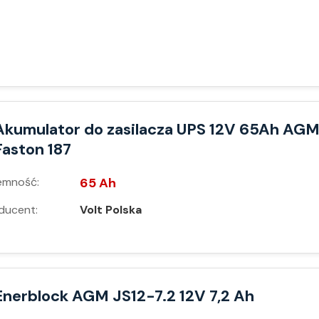
Akumulator do zasilacza UPS 12V 65Ah AG
Faston 187
emność:
65 Ah
ducent:
Volt Polska
Enerblock AGM JS12-7.2 12V 7,2 Ah