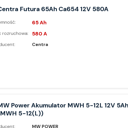
Centra Futura 65Ah Ca654 12V 580A
emność:
65 Ah
 rozruchowa:
580 A
ducent:
Centra
MW Power Akumulator MWH 5-12L 12V 5A
(MWH 5-12(L))
ducent:
MW POWER