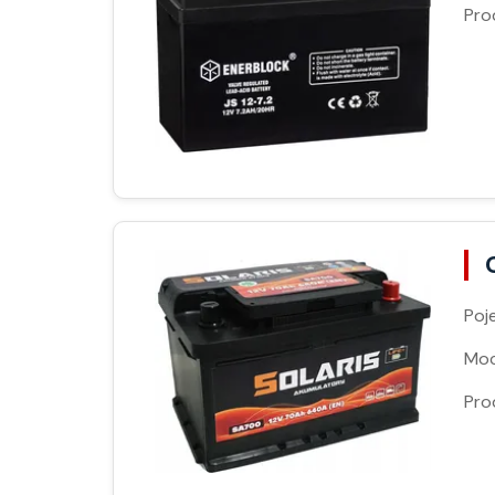
Pro
Poj
Moc
Pro