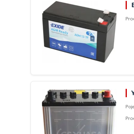
Pro
Poj
Pro