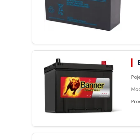
Poj
Moc
Pro