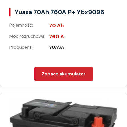
Yuasa 70Ah 760A P+ Ybx9096
Pojemność:
70 Ah
Moc rozruchowa:
760 A
Producent:
YUASA
Zobacz akumulator