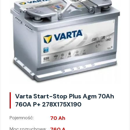
Varta Start-Stop Plus Agm 70Ah
760A P+ 278X175X190
Pojemność:
70 Ah
Moc rozruchowa:
760 A