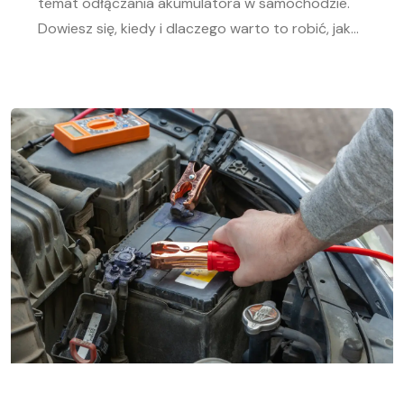
temat odłączania akumulatora w samochodzie.
Dowiesz się, kiedy i dlaczego warto to robić, jak
bezpiecznie odłączyć i podłączyć akumulator
samochodowy. Nasz przewodnik krok po kroku
pomoże Ci sprawnie przeprowadzić tę czynność,
niezależnie od Twojego doświadczenia w
mechanice samochodowej. Objawy
rozładowanego akumulatora Rozładowanie
akumulatora w aucie to problem, którego żaden
kierowca […]