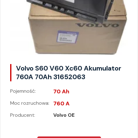
Volvo S60 V60 Xc60 Akumulator
760A 70Ah 31652063
Pojemność:
70 Ah
Moc rozruchowa:
760 A
Producent:
Volvo OE