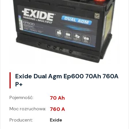
Exide Dual Agm Ep600 70Ah 760A
P+
Pojemność:
70 Ah
Moc rozruchowa:
760 A
Producent:
Exide