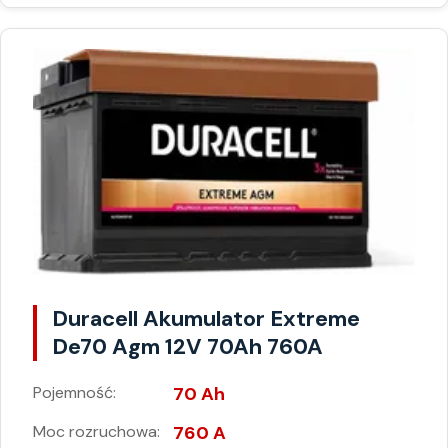
Duracell Akumulator Extreme
De70 Agm 12V 70Ah 760A
Pojemność:
70 Ah
Moc rozruchowa:
760 A