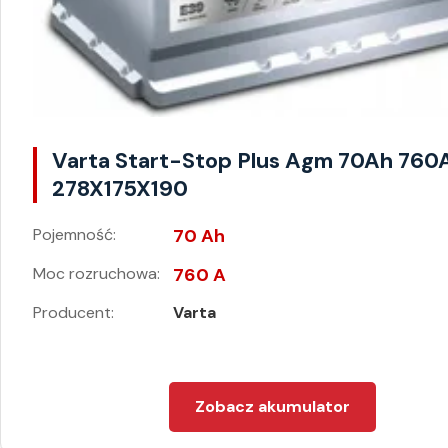
Varta Start-Stop Plus Agm 70Ah 760
278X175X190
Pojemność:
70 Ah
Moc rozruchowa:
760 A
Producent:
Varta
Zobacz akumulator