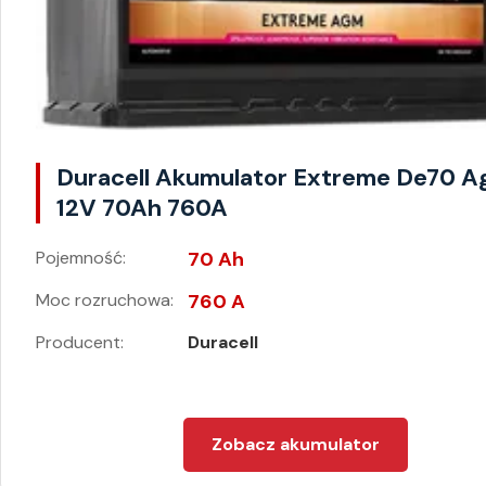
Duracell Akumulator Extreme De70 
12V 70Ah 760A
Pojemność:
70 Ah
Moc rozruchowa:
760 A
Producent:
Duracell
Zobacz akumulator