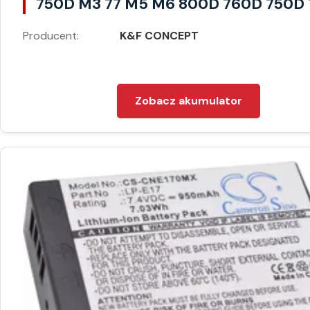
750D M3 77 M5 M6 800D 760D 750D 
Producent:
K&F CONCEPT
Zobacz akumulator