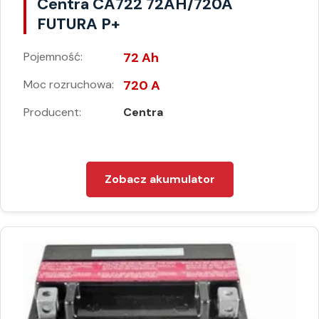
Centra CA722 72AH/720A
FUTURA P+
Pojemność:
72 Ah
Moc rozruchowa:
720 A
Producent:
Centra
Zobacz akumulator