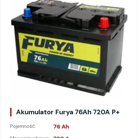
Akumulator Furya 76Ah 720A P+
Pojemność:
76 Ah