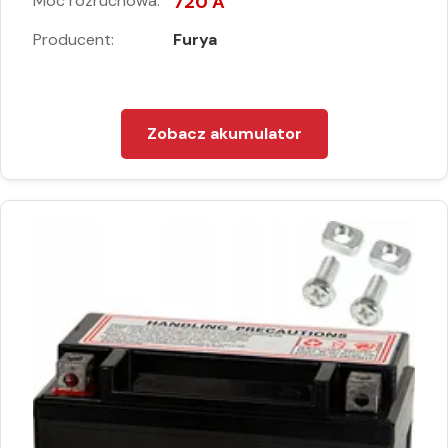
Moc rozruchowa:
720 A
Producent:
Furya
Zobacz akumulator