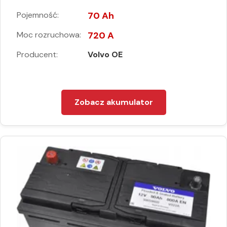
Pojemność:
70 Ah
Moc rozruchowa:
720 A
Producent:
Volvo OE
Zobacz akumulator