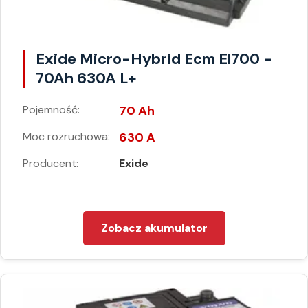
Exide Micro-Hybrid Ecm El700 -
70Ah 630A L+
Pojemność:
70 Ah
Moc rozruchowa:
630 A
Producent:
Exide
Zobacz akumulator