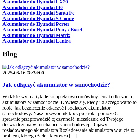
Akumulator do Hyundai LX20
Akumulator do Hyundai I40
Akumulator do Hyundai Santa Fe
Akumulator do Hyundai S Coupe
Akumulator do Hyundai Porter
Akumulator do Hyundai Pony / Excel
Akumulator do Hyundai Matrix
Akumulator do Hyundai Lantra
Blog
2025-06-16 08:34:00
Jak odłączyć akumulator w samochodzie?
W dzisiejszym artykule kompleksowo omówimy temat odłączania
akumulatora w samochodzie. Dowiesz się, kiedy i dlaczego warto to
robić, jak bezpiecznie odłączyć i podłączyć akumulator
samochodowy. Nasz przewodnik krok po kroku pomoże Ci
sprawnie przeprowadzić tę czynność, niezależnie od Twojego
doświadczenia w mechanice samochodowej. Objawy
rozładowanego akumulatora Rozładowanie akumulatora w aucie to
problem, którego żaden kierowca […]