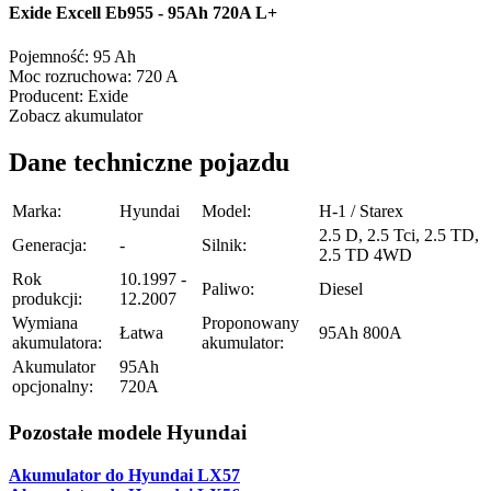
Exide Excell Eb955 - 95Ah 720A L+
Pojemność:
95 Ah
Moc rozruchowa:
720 A
Producent:
Exide
Zobacz akumulator
Dane techniczne pojazdu
Marka:
Hyundai
Model:
H-1 / Starex
2.5 D, 2.5 Tci, 2.5 TD,
Generacja:
-
Silnik:
2.5 TD 4WD
Rok
10.1997 -
Paliwo:
Diesel
produkcji:
12.2007
Wymiana
Proponowany
Łatwa
95Ah 800A
akumulatora:
akumulator:
Akumulator
95Ah
opcjonalny:
720A
Pozostałe modele Hyundai
Akumulator do Hyundai LX57