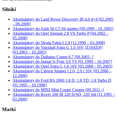
Silniki
Akumulatory do Land Rover Discovery III 4.0 4×4 [02.2005
– 09.2009]
Akumulatory do Audi S6 C5 S6 quattro [09.1999 – 01.2005]
Akumulatory do Opel Signum 2.8 V6 Turbo P [04.2002 –
05.2008]
Akumulatory do Skoda Fabia I 2.0 [12.1999 – 03.2008]
Akumulatory do Vauxhall Astra G 1.6 16V (Z16XEP)
[03.2003 – 10.2005]
Akumulatory do Daihatsu Copen 0.7 [09.2003 -]
Akumulatory do Jaguar S-Type 3.0 V6 [01.1999 – 10.2007]
Akumulatory do Opel Astra G 1.6 16V [03.2000 – 05.2005]
Akumulatory do Citroen Jumper I 2.0, 2.0 i 16V [03.2000 –
12.2006]
Akumulatory do Ford RS 2000 1.8 D, 1.8 TD, 1.8 Turbo D
[01.1995 – 10.1998]
Akumulatory do MINI Mini Coupe Cooper [09.2011 -]
Akumulatory do Rover 200 III 220 D/SD, 220 Sdi [11.1995 –
03.2000]
Marki