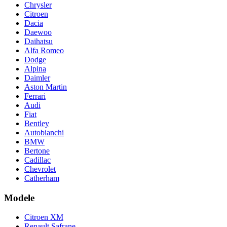
Chrysler
Citroen
Dacia
Daewoo
Daihatsu
Alfa Romeo
Dodge
Alpina
Daimler
Aston Martin
Ferrari
Audi
Fiat
Bentley
Autobianchi
BMW
Bertone
Cadillac
Chevrolet
Catherham
Modele
Citroen XM
Renault Safrane