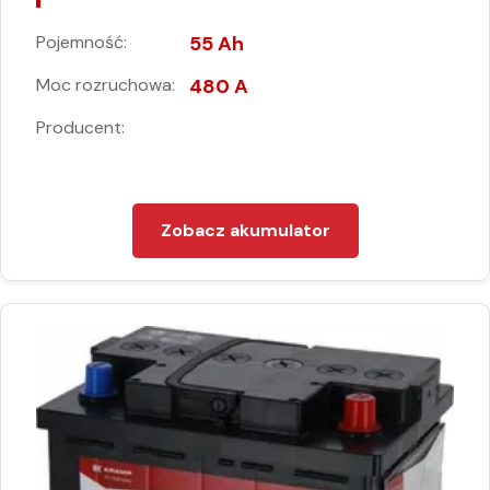
Pojemność:
55 Ah
Moc rozruchowa:
480 A
Producent:
Zobacz akumulator