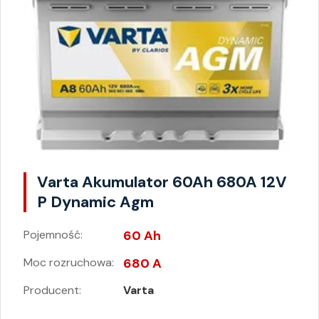
Varta Akumulator 60Ah 680A 12V
P Dynamic Agm
Pojemność:
60 Ah
Moc rozruchowa:
680 A
Producent:
Varta