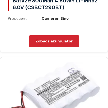
Batv29 800Mah 4.80Wh Li-Mno2
6.0V (CSBCT290BT)
Producent:
Cameron Sino
Zobacz akumulator