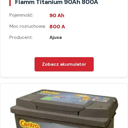
Fiamm Titanium 90Ah 800A
Pojemność:
90 Ah
Moc rozruchowa:
800 A
Producent:
Ajusa
Zobacz akumulator