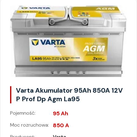
Varta Akumulator 95Ah 850A 12V
P Prof Dp Agm La95
Pojemność:
95 Ah
Moc rozruchowa:
850 A
Producent:
Varta