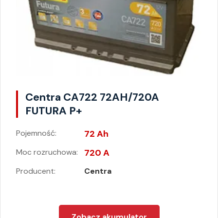
Centra CA722 72AH/720A
FUTURA P+
Pojemność:
72 Ah
Moc rozruchowa:
720 A
Producent:
Centra
Zobacz akumulator