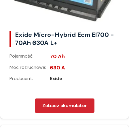
Exide Micro-Hybrid Ecm El700 -
70Ah 630A L+
Pojemność:
70 Ah
Moc rozruchowa:
630 A
Producent:
Exide
Zobacz akumulator