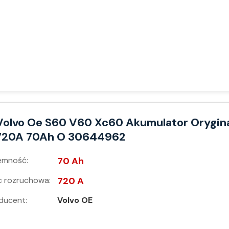
Volvo Oe S60 V60 Xc60 Akumulator Orygin
720A 70Ah O 30644962
emność:
70 Ah
 rozruchowa:
720 A
ducent:
Volvo OE