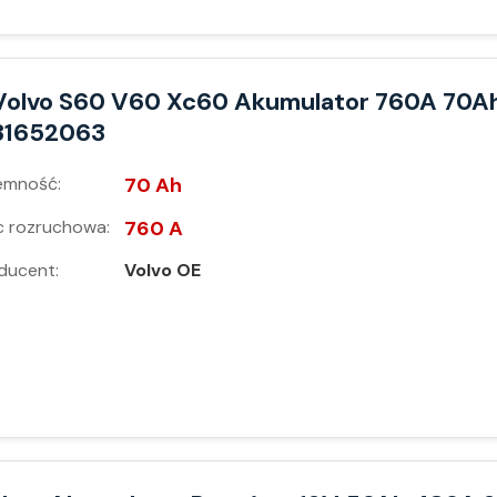
Volvo S60 V60 Xc60 Akumulator 760A 70A
31652063
emność:
70 Ah
 rozruchowa:
760 A
ducent:
Volvo OE