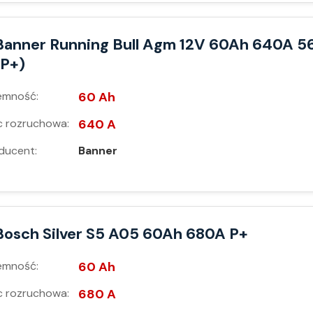
Banner Running Bull Agm 12V 60Ah 640A 5
(P+)
emność:
60 Ah
 rozruchowa:
640 A
ducent:
Banner
Bosch Silver S5 A05 60Ah 680A P+
emność:
60 Ah
 rozruchowa:
680 A