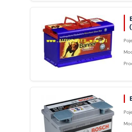
Poj
Moc
Pro
Poj
Moc