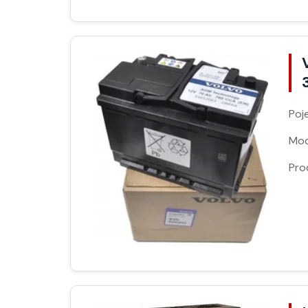
Poj
Moc
Pro