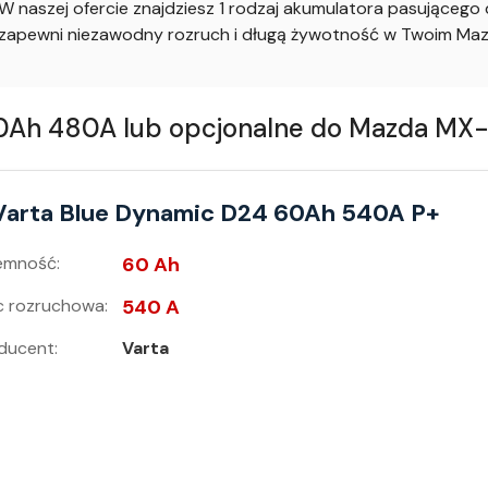
 naszej ofercie znajdziesz 1 rodzaj akumulatora pasująceg
apewni niezawodny rozruch i długą żywotność w Twoim Ma
h 480A lub opcjonalne do Mazda MX-3 -
Varta Blue Dynamic D24 60Ah 540A P+
emność:
60 Ah
 rozruchowa:
540 A
ducent:
Varta