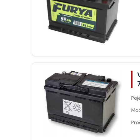
Poj
Moc
Pro