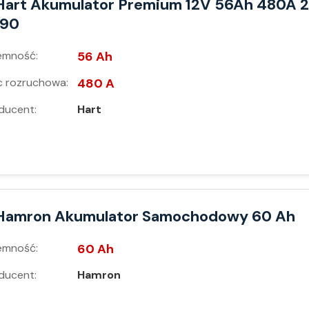
Hart Akumulator Premium 12V 56Ah 480A 2
190
emność:
56 Ah
 rozruchowa:
480 A
ducent:
Hart
Hamron Akumulator Samochodowy 60 Ah
emność:
60 Ah
ducent:
Hamron