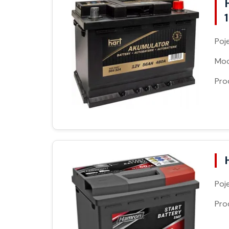
Poj
Moc
Pro
Poj
Pro