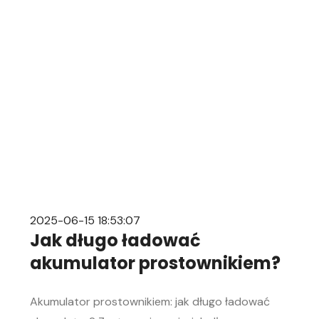
mechanice samochodowej. Objawy
rozładowanego akumulatora Rozładowanie
akumulatora w aucie to problem, którego żaden
kierowca […]
2025-06-15 18:53:07
Jak długo ładować
akumulator prostownikiem?
Akumulator prostownikiem: jak długo ładować