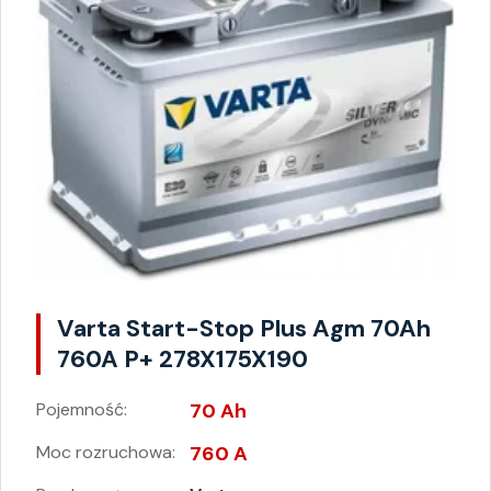
Varta Start-Stop Plus Agm 70Ah
760A P+ 278X175X190
Pojemność:
70 Ah
Moc rozruchowa:
760 A