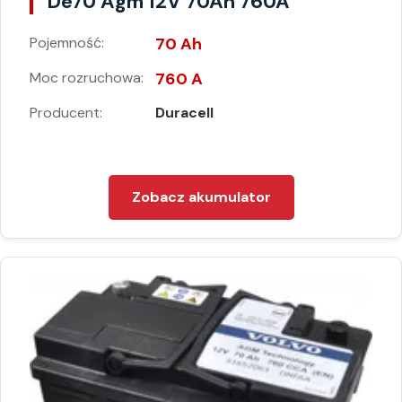
De70 Agm 12V 70Ah 760A
Pojemność:
70 Ah
Moc rozruchowa:
760 A
Producent:
Duracell
Zobacz akumulator