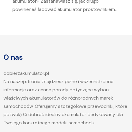
akumulator? Zastanawiasz się, jak długo
powinieneś ładować akumulator prostownikiem?
To pytanie zadaje sobie wielu kierowców.
Akumulator to serce każdego samochodu, a jego
sprawność jest kluczowa, aby móc bez problemu
uruchomić silnik, zwłaszcza w chłodne dni. W tym
artykule postaramy się odpowiedzieć na pytanie,
O nas
jak długo ładować akumulator samochodowy i
jakie […]
dobierzakumulator.pl
Na naszej stronie znajdziesz pełne i wszechstronne
informacje oraz cenne porady dotyczące wyboru
właściwych akumulatorów do różnorodnych marek
samochodów. Oferujemy szczegółowe przewodniki, które
pozwolą Ci dobrać idealny akumulator dedykowany dla
Twojego konkretnego modelu samochodu.