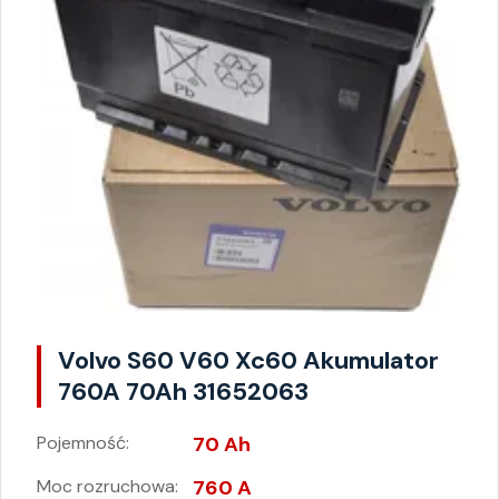
Volvo S60 V60 Xc60 Akumulator
760A 70Ah 31652063
Pojemność:
70 Ah
Moc rozruchowa:
760 A