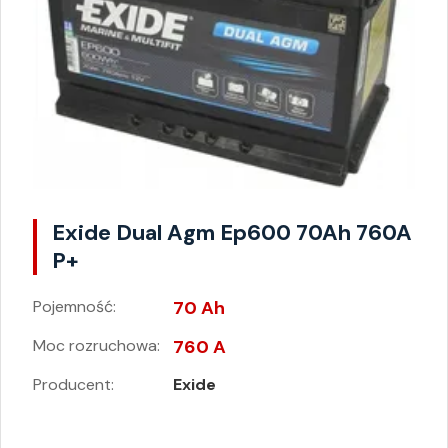
Exide Dual Agm Ep600 70Ah 760A
P+
Pojemność:
70 Ah
Moc rozruchowa:
760 A
Producent:
Exide