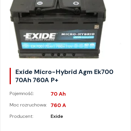
Exide Micro-Hybrid Agm Ek700
70Ah 760A P+
Pojemność:
70 Ah
Moc rozruchowa:
760 A
Producent:
Exide