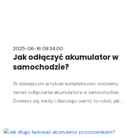
2025-06-16 08:34:00
Jak odłączyć akumulator w
samochodzie?
W dzisiejszym artykule kompleksowo omówimy
temat odłączania akumulatora w samochodzie.
Dowiesz się, kiedy i dlaczego warto to robić, jak
bezpiecznie odłączyć i podłączyć akumulator
samochodowy. Nasz przewodnik krok po kroku
pomoże Ci sprawnie przeprowadzić tę czynność,
niezależnie od Twojego doświadczenia w