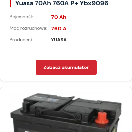
Yuasa 70Ah 760A P+ Ybx9096
Pojemność:
70 Ah
Moc rozruchowa:
760 A
Producent:
YUASA
Zobacz akumulator