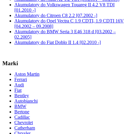
Akumulatory do Volkswagen Touareg II 4.2 V8 TDI
[01.2010 -]
Akumulatory do Citroen C8 2.2 [07.2002 -]
Akumulatory do Opel Vectra C 1.9 CDTI, 1.9 CDTI 16V
[04.2002 – 09.2008]
Akumulatory do BMW Seria 3 E46 318 d [03.2002 –
02.2005]
Akumulatory do Fiat Doblo II 1.4 [02.2010 -]
Marki
Aston Martin
Ferrari
Audi
Fiat
Bentley
Autobianchi
BMW
Bertone
Cadillac
Chevrolet
Catherham
Chrysler