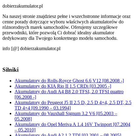
dobierzakumulator.pl
Na naszej stronie znajdziesz pełne i wszechstronne informacje oraz
cenne porady dotyczące wyboru właściwych akumulatorów do
różnorodnych marek samochodów. Oferujemy szczegółowe
przewodniki, które pozwolą Ci dobrać idealny akumulator
dedykowany dla Twojego konkretnego modelu samochodu.
info [@] dobierzakumulator.pl
Silniki
Akumulatory do Rolls-Royce Ghost 6.6 V12 [08.2008 -]
Akumulatory do KIA Rio II 1.5 CRDi [03.2005 -]
Akumulatory do Audi A4 B8 2.0 TFSI, 2.0 TFSI quattro
[06.2008 -]
Akumulatory do Peugeot J5 II 2.5 D, 2.5 D 4×4, 2.5 DT, 2.5
TD 4×4 [09.1990 – 03.1994]
Akumulatory do Vauxhall Signum 3.2 V6 [05.2003 –
05.2008]
Akumulatory do Opel Meriva A 1.4 16V Twinport [07.2004
– 05.2010]
Akumulatory do Audi A2 1.2 TDI [03.2001 – 08.2005]