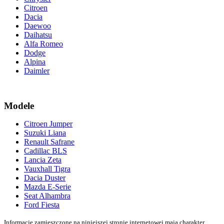
Citroen
Dacia
Daewoo
Daihatsu
Alfa Romeo
Dodge
Alpina
Daimler
Modele
Citroen Jumper
Suzuki Liana
Renault Safrane
Cadillac BLS
Lancia Zeta
Vauxhall Tigra
Dacia Duster
Mazda E-Serie
Seat Alhambra
Ford Fiesta
Informacje zamieszczone na niniejszej stronie internetowej mają charakter