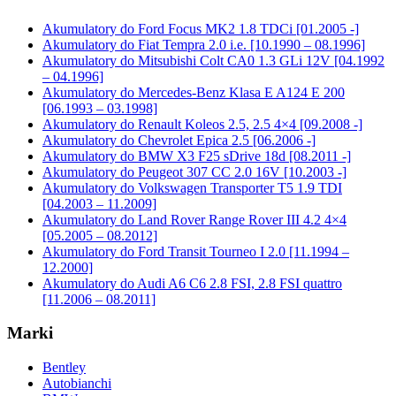
Akumulatory do Ford Focus MK2 1.8 TDCi [01.2005 -]
Akumulatory do Fiat Tempra 2.0 i.e. [10.1990 – 08.1996]
Akumulatory do Mitsubishi Colt CA0 1.3 GLi 12V [04.1992
– 04.1996]
Akumulatory do Mercedes-Benz Klasa E A124 E 200
[06.1993 – 03.1998]
Akumulatory do Renault Koleos 2.5, 2.5 4×4 [09.2008 -]
Akumulatory do Chevrolet Epica 2.5 [06.2006 -]
Akumulatory do BMW X3 F25 sDrive 18d [08.2011 -]
Akumulatory do Peugeot 307 CC 2.0 16V [10.2003 -]
Akumulatory do Volkswagen Transporter T5 1.9 TDI
[04.2003 – 11.2009]
Akumulatory do Land Rover Range Rover III 4.2 4×4
[05.2005 – 08.2012]
Akumulatory do Ford Transit Tourneo I 2.0 [11.1994 –
12.2000]
Akumulatory do Audi A6 C6 2.8 FSI, 2.8 FSI quattro
[11.2006 – 08.2011]
Marki
Bentley
Autobianchi