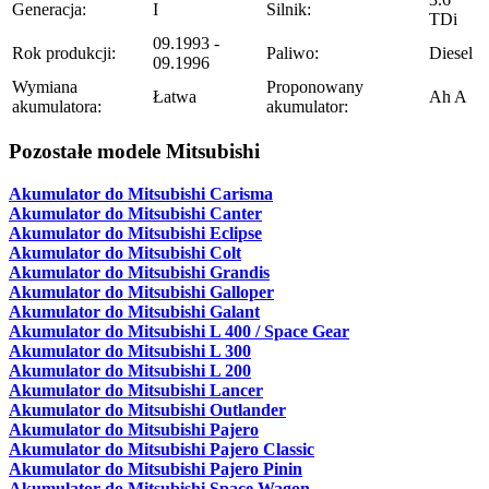
Generacja:
I
Silnik:
TDi
09.1993 -
Rok produkcji:
Paliwo:
Diesel
09.1996
Wymiana
Proponowany
Łatwa
Ah A
akumulatora:
akumulator:
Pozostałe modele Mitsubishi
Akumulator do Mitsubishi Carisma
Akumulator do Mitsubishi Canter
Akumulator do Mitsubishi Eclipse
Akumulator do Mitsubishi Colt
Akumulator do Mitsubishi Grandis
Akumulator do Mitsubishi Galloper
Akumulator do Mitsubishi Galant
Akumulator do Mitsubishi L 400 / Space Gear
Akumulator do Mitsubishi L 300
Akumulator do Mitsubishi L 200
Akumulator do Mitsubishi Lancer
Akumulator do Mitsubishi Outlander
Akumulator do Mitsubishi Pajero
Akumulator do Mitsubishi Pajero Classic
Akumulator do Mitsubishi Pajero Pinin
Akumulator do Mitsubishi Space Wagon