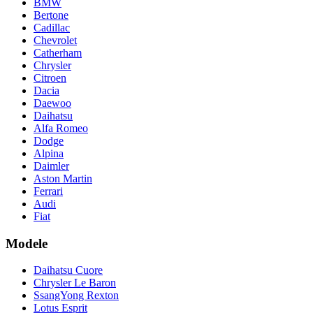
BMW
Bertone
Cadillac
Chevrolet
Catherham
Chrysler
Citroen
Dacia
Daewoo
Daihatsu
Alfa Romeo
Dodge
Alpina
Daimler
Aston Martin
Ferrari
Audi
Fiat
Modele
Daihatsu Cuore
Chrysler Le Baron
SsangYong Rexton
Lotus Esprit