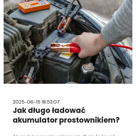
niezależnie od Twojego doświadczenia w
mechanice samochodowej. Objawy
rozładowanego akumulatora Rozładowanie
akumulatora w aucie to problem, którego żaden
kierowca […]
2025-06-15 18:53:07
Jak długo ładować
akumulator prostownikiem?