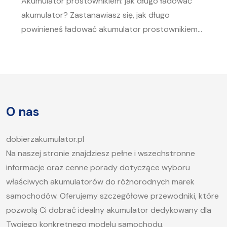
Akumulator prostownikiem: jak długo ładować
akumulator? Zastanawiasz się, jak długo
powinieneś ładować akumulator prostownikiem?
To pytanie zadaje sobie wielu kierowców.
Akumulator to serce każdego samochodu, a jego
sprawność jest kluczowa, aby móc bez problemu
uruchomić silnik, zwłaszcza w chłodne dni. W tym
artykule postaramy się odpowiedzieć na pytanie,
O nas
jak długo ładować akumulator samochodowy i
jakie […]
dobierzakumulator.pl
Na naszej stronie znajdziesz pełne i wszechstronne
informacje oraz cenne porady dotyczące wyboru
właściwych akumulatorów do różnorodnych marek
samochodów. Oferujemy szczegółowe przewodniki, które
pozwolą Ci dobrać idealny akumulator dedykowany dla
Twojego konkretnego modelu samochodu.