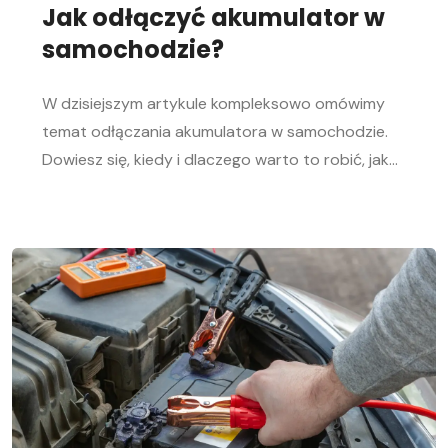
Jak odłączyć akumulator w
samochodzie?
W dzisiejszym artykule kompleksowo omówimy
temat odłączania akumulatora w samochodzie.
Dowiesz się, kiedy i dlaczego warto to robić, jak
bezpiecznie odłączyć i podłączyć akumulator
samochodowy. Nasz przewodnik krok po kroku
pomoże Ci sprawnie przeprowadzić tę czynność,
niezależnie od Twojego doświadczenia w
mechanice samochodowej. Objawy
rozładowanego akumulatora Rozładowanie
akumulatora w aucie to problem, którego żaden
kierowca […]