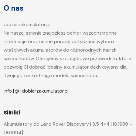
artykule postaramy się odpowiedzieć na pytanie,
O nas
jak długo ładować akumulator samochodowy i
jakie […]
dobierzakumulator.pl
Na naszej stronie znajdziesz pełne i wszechstronne
informacje oraz cenne porady dotyczące wyboru
właściwych akumulatorów do różnorodnych marek
samochodów. Oferujemy szczegółowe przewodniki, które
pozwolą Ci dobrać idealny akumulator dedykowany dla
Twojego konkretnego modelu samochodu.
info [@] dobierzakumulator.pl
Silniki
Akumulatory do Land Rover Discovery I 3.5 4×4 [10.1989 –
06.1994]