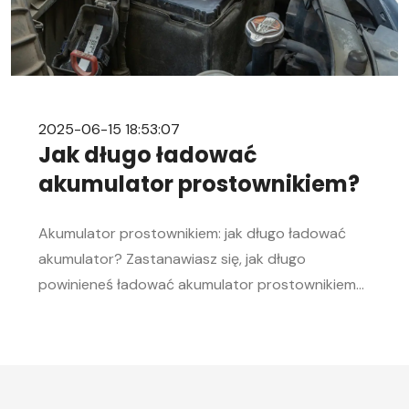
2025-06-15 18:53:07
Jak długo ładować
akumulator prostownikiem?
Akumulator prostownikiem: jak długo ładować
akumulator? Zastanawiasz się, jak długo
powinieneś ładować akumulator prostownikiem?
To pytanie zadaje sobie wielu kierowców.
Akumulator to serce każdego samochodu, a jego
sprawność jest kluczowa, aby móc bez problemu
uruchomić silnik, zwłaszcza w chłodne dni. W tym