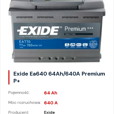
Exide Ea640 64Ah/640A Premium
P+
Pojemność:
64 Ah
Moc rozruchowa:
640 A
Producent:
Exide