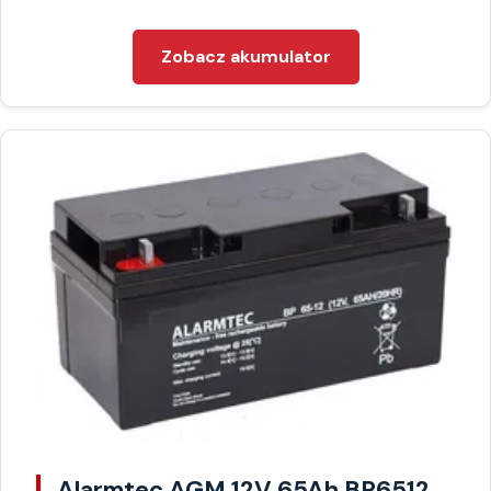
Zobacz akumulator
Alarmtec AGM 12V 65Ah BP6512