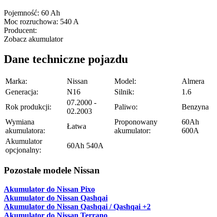
Pojemność:
60 Ah
Moc rozruchowa:
540 A
Producent:
Zobacz akumulator
Dane techniczne pojazdu
Marka:
Nissan
Model:
Almera
Generacja:
N16
Silnik:
1.6
07.2000 -
Rok produkcji:
Paliwo:
Benzyna
02.2003
Wymiana
Proponowany
60Ah
Łatwa
akumulatora:
akumulator:
600A
Akumulator
60Ah 540A
opcjonalny:
Pozostałe modele Nissan
Akumulator do Nissan Pixo
Akumulator do Nissan Qashqai
Akumulator do Nissan Qashqai / Qashqai +2
Akumulator do Nissan Terrano