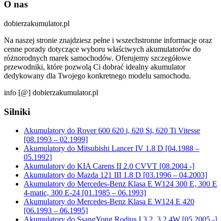
O nas
dobierzakumulator.pl
Na naszej stronie znajdziesz pełne i wszechstronne informacje oraz
cenne porady dotyczące wyboru właściwych akumulatorów do
różnorodnych marek samochodów. Oferujemy szczegółowe
przewodniki, które pozwolą Ci dobrać idealny akumulator
dedykowany dla Twojego konkretnego modelu samochodu.
info [@] dobierzakumulator.pl
Silniki
Akumulatory do Rover 600 620 i, 620 Si, 620 Ti Vitesse
[08.1993 – 02.1999]
Akumulatory do Mitsubishi Lancer IV 1.8 D [04.1988 –
05.1992]
Akumulatory do KIA Carens II 2.0 CVVT [08.2004 -]
Akumulatory do Mazda 121 III 1.8 D [03.1996 – 04.2003]
Akumulatory do Mercedes-Benz Klasa E W124 300 E, 300 E
4-matic, 300 E-24 [01.1985 – 06.1993]
Akumulatory do Mercedes-Benz Klasa E W124 E 420
[06.1993 – 06.1995]
Akumulatory do SsangYong Rodius I 3.2, 3.2 4W [05.2005 -]