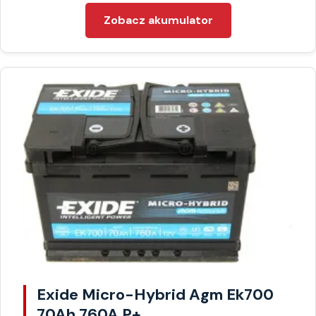
Zobacz akumulator
Exide Micro-Hybrid Agm Ek700
70Ah 760A P+