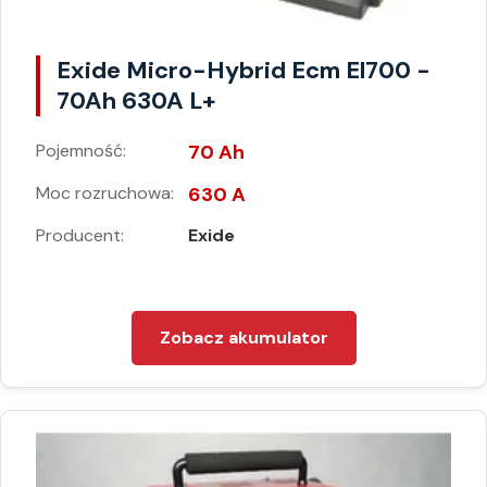
Exide Micro-Hybrid Ecm El700 -
70Ah 630A L+
Pojemność:
70 Ah
Moc rozruchowa:
630 A
Producent:
Exide
Zobacz akumulator