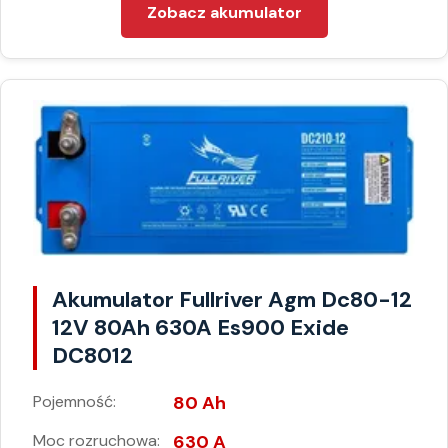
Zobacz akumulator
Akumulator Fullriver Agm Dc80-12
12V 80Ah 630A Es900 Exide
DC8012
Pojemność:
80 Ah
Moc rozruchowa:
630 A