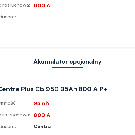
 rozruchowa:
800 A
ducent:
Akumulator opcjonalny
Centra Plus Cb 950 95Ah 800 A P+
emność:
95 Ah
 rozruchowa:
800 A
ducent:
Centra