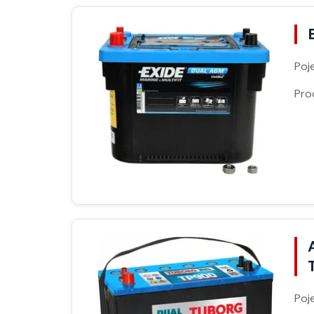
Poj
Pro
Poj