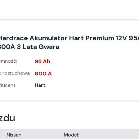
Hardrace Akumulator Hart Premium 12V 95
800A 3 Lata Gwara
emność:
95 Ah
 rozruchowa:
800 A
ducent:
Hart
zdu
Nissan
Model: