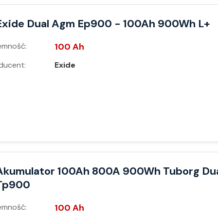
Exide Dual Agm Ep900 - 100Ah 900Wh L+
emność:
100 Ah
ducent:
Exide
Akumulator 100Ah 800A 900Wh Tuborg Du
Tp900
emność:
100 Ah