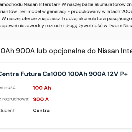
mochodu Nissan Interstar? W naszej bazie akumulatorów zna
riantów. Ten model w generacji - produkowany w latach 2006
W naszej ofercie znajdziesz 1 rodzaj akumulatora pasujące
pewni niezawodny rozruch i długą żywotność w Twoim Nissa
Ah 900A lub opcjonalne do Nissan Inte
Centra Futura Ca1000 100Ah 900A 12V P+
emność:
100 Ah
 rozruchowa:
900 A
ducent:
Centra