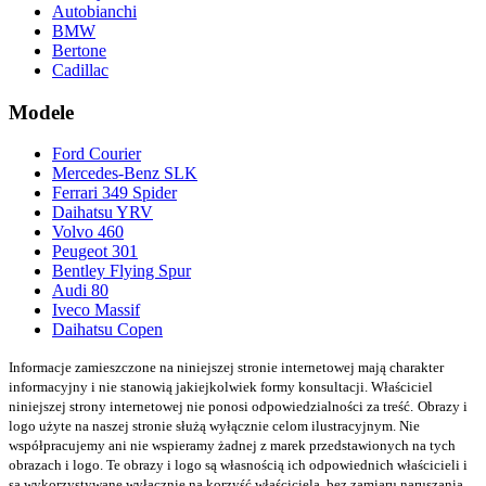
Autobianchi
BMW
Bertone
Cadillac
Modele
Ford Courier
Mercedes-Benz SLK
Ferrari 349 Spider
Daihatsu YRV
Volvo 460
Peugeot 301
Bentley Flying Spur
Audi 80
Iveco Massif
Daihatsu Copen
Informacje zamieszczone na niniejszej stronie internetowej mają charakter
informacyjny i nie stanowią jakiejkolwiek formy konsultacji. Właściciel
niniejszej strony internetowej nie ponosi odpowiedzialności za treść.
Obrazy i
logo użyte na naszej stronie służą wyłącznie celom ilustracyjnym. Nie
współpracujemy ani nie wspieramy żadnej z marek przedstawionych na tych
obrazach i logo. Te obrazy i logo są własnością ich odpowiednich właścicieli i
są wykorzystywane wyłącznie na korzyść właściciela, bez zamiaru naruszania