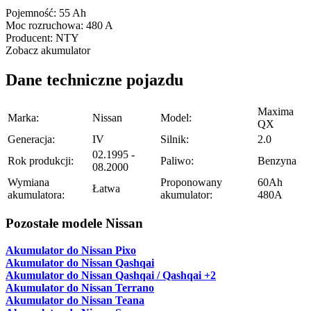
Pojemność:
55 Ah
Moc rozruchowa:
480 A
Producent:
NTY
Zobacz akumulator
Dane techniczne pojazdu
Maxima
Marka:
Nissan
Model:
QX
Generacja:
IV
Silnik:
2.0
02.1995 -
Rok produkcji:
Paliwo:
Benzyna
08.2000
Wymiana
Proponowany
60Ah
Łatwa
akumulatora:
akumulator:
480A
Pozostałe modele Nissan
Akumulator do Nissan Pixo
Akumulator do Nissan Qashqai
Akumulator do Nissan Qashqai / Qashqai +2
Akumulator do Nissan Terrano
Akumulator do Nissan Teana