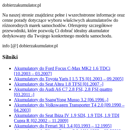
dobierzakumulator.pl
Na naszej stronie znajdziesz pełne i wszechstronne informacje oraz
cenne porady dotyczące wyboru właściwych akumulatorów do
różnorodnych marek samochodów. Oferujemy szczegółowe
przewodniki, które pozwolą Ci dobrać idealny akumulator
dedykowany dla Twojego konkretnego modelu samochodu.
info [@] dobierzakumulator.pl
Silniki
Akumulatory do Ford Focus C-Max MK2 1.6 TDCi
[10.2003 – 03.2007]
Akumulatory do Toyota Yaris I 1.5 TS [01.2003 – 09.2005]
Akumulatory do Seat Altea 1.8 TFSI [01.2007 -]
Akumulatory do Audi A6 C7 2.8 FSI, 2.8 FSI quattro
[03.2011 -]
Akumulatory do SsangYong Musso 3.2 [06.1996 -]
Akumulatory do Volkswagen Transporter T4 2.0 [09.1990 –
04.2003]
Akumulatory do Seat Ibiza IV 1.9 SDI, 1.9 TDI, 1.9 TDI
Cupra R [02.2002 – 11.2009]
Akumulatory do Ferrari 361 3.4 [03.1993 – 12.1995]