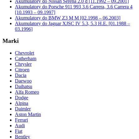
Akumulatory do Nissan Serena 2.0 d [11.1992 – 09.2001]
Akumulatory do Porsche 911 993 3.6 Carrera, 3.6 Carrera 4
[10.1993 – 09.1997]
Akumulatory do BMW Z3 M M [02.1998 – 06.2003]
Akumulatory do Jaguar XJSC IV 5.3, 5.3 H.E. [01.1988 –
03.1996]
Marki
Chevrolet
Catherham
Chrysler
Citroen
Dacia
Daewoo
Daihatsu
Alfa Romeo
Dodge
Alpina
Daimler
Aston Martin
Ferrari
Audi
Fiat
Bentley