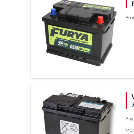
Pro
Poj
Moc