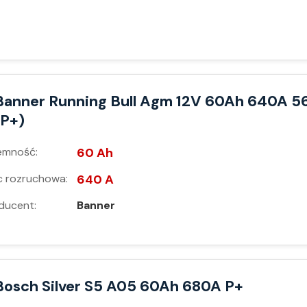
Banner Running Bull Agm 12V 60Ah 640A 5
(P+)
emność:
60 Ah
 rozruchowa:
640 A
ducent:
Banner
Bosch Silver S5 A05 60Ah 680A P+