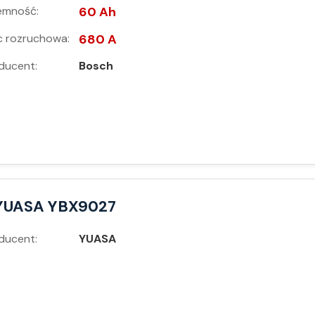
emność:
60 Ah
 rozruchowa:
680 A
ducent:
Bosch
YUASA YBX9027
ducent:
YUASA