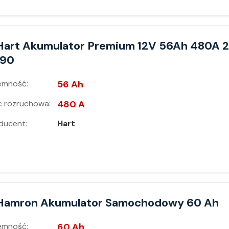
Hart Akumulator Premium 12V 56Ah 480A 2
190
emność:
56 Ah
 rozruchowa:
480 A
ducent:
Hart
Hamron Akumulator Samochodowy 60 Ah
emność:
60 Ah