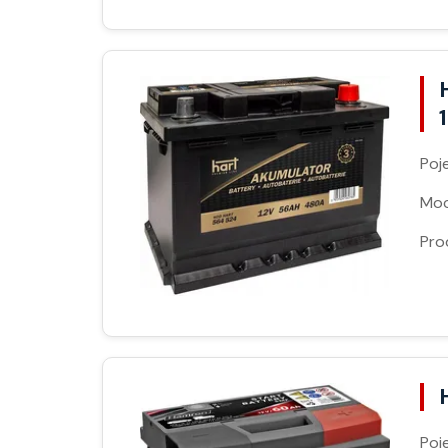
Poj
Moc
Pro
Poj