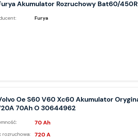
Furya Akumulator Rozruchowy Bat60/450R
ducent:
Furya
Volvo Oe S60 V60 Xc60 Akumulator Orygin
720A 70Ah O 30644962
emność:
70 Ah
 rozruchowa:
720 A