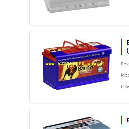
Poj
Moc
Pro