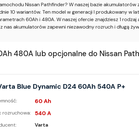
mochodu Nissan Pathfinder? W naszej bazie akumulatorów z
nie 10 wariantów. Ten model w generacji I produkowany w lata
ametrach 60Ah i 480A. W naszej ofercie znajdziesz 1 rodzaj
 nas akumulatorów zapewni niezawodny rozruch i długą żywo
h 480A lub opcjonalne do Nissan Pathfi
Varta Blue Dynamic D24 60Ah 540A P+
emność:
60 Ah
 rozruchowa:
540 A
ducent:
Varta