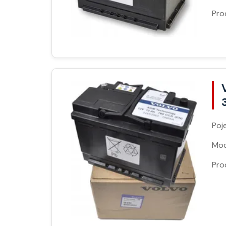
Pro
Poj
Moc
Pro