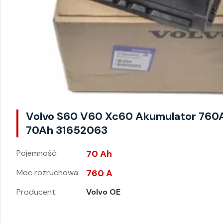
Volvo S60 V60 Xc60 Akumulator 760
70Ah 31652063
Pojemność:
70 Ah
Moc rozruchowa:
760 A
Producent:
Volvo OE