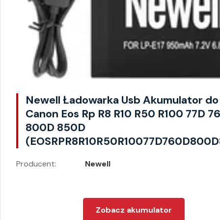
Newell Ładowarka Usb Akumulator do
Canon Eos Rp R8 R10 R50 R100 77D 7
800D 850D
(EOSRPR8R10R50R10077D760D800D
Producent:
Newell
Zobacz akumulator