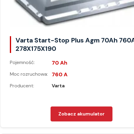
Varta Start-Stop Plus Agm 70Ah 760
278X175X190
Pojemność:
70 Ah
Moc rozruchowa:
760 A
Producent:
Varta
Zobacz akumulator