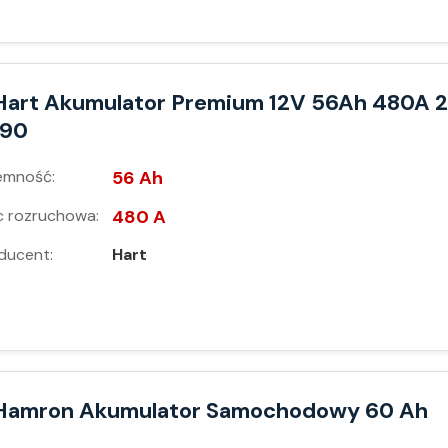
Hart Akumulator Premium 12V 56Ah 480A 2
190
emność:
56 Ah
 rozruchowa:
480 A
ducent:
Hart
Hamron Akumulator Samochodowy 60 Ah