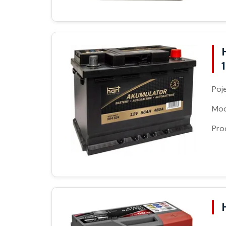
Poj
Moc
Pro