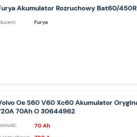
Furya Akumulator Rozruchowy Bat60/450R
ducent:
Furya
Volvo Oe S60 V60 Xc60 Akumulator Orygin
720A 70Ah O 30644962
emność:
70 Ah