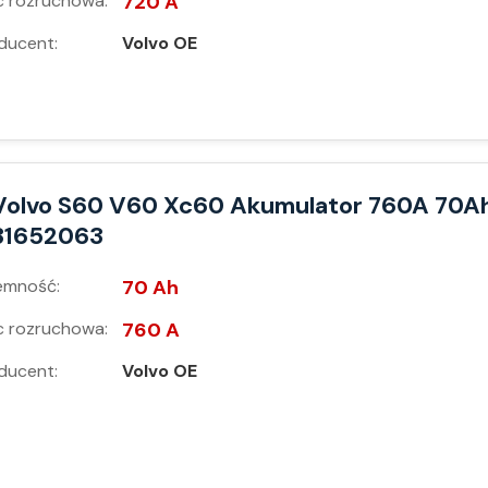
 rozruchowa:
720 A
ducent:
Volvo OE
Volvo S60 V60 Xc60 Akumulator 760A 70A
31652063
emność:
70 Ah
 rozruchowa:
760 A
ducent:
Volvo OE