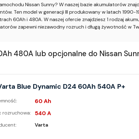
mochodu Nissan Sunny? W naszej bazie akumulatorów znajdz
ów. Ten model w generacji III produkowany w latach 1990-1995
ach 60Ah i 480A. W naszej ofercie znajdziesz 1 rodzaj aku
atorów zapewni niezawodny rozruch i długą żywotność w Tw
 480A lub opcjonalne do Nissan Sunny 
Varta Blue Dynamic D24 60Ah 540A P+
emność:
60 Ah
 rozruchowa:
540 A
ducent:
Varta