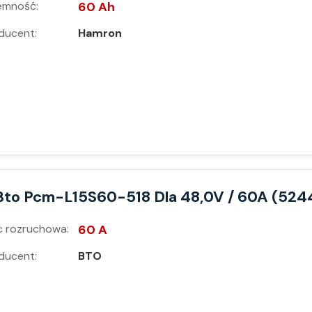
emność:
60 Ah
ducent:
Hamron
Bto Pcm-L15S60-518 Dla 48,0V / 60A (524
 rozruchowa:
60 A
ducent:
BTO