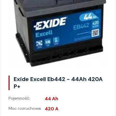
Exide Excell Eb442 - 44Ah 420A
P+
Pojemność:
44 Ah
Moc rozruchowa:
420 A