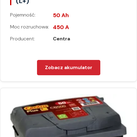
(L+)
Pojemność:
50 Ah
Moc rozruchowa:
450 A
Producent:
Centra
Zobacz akumulator