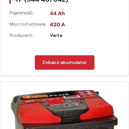
Pojemność:
44 Ah
Moc rozruchowa:
420 A
Producent:
Varta
Zobacz akumulator