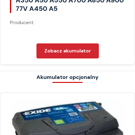
A350 A50 A550 A700 A850 A900
77V A450 A5
Producent:
Zobacz akumulator
Akumulator opcjonalny