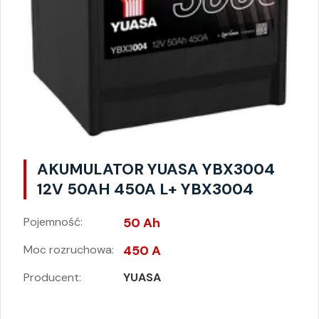
AKUMULATOR YUASA YBX3004
12V 50AH 450A L+ YBX3004
Pojemność:
50 Ah
Moc rozruchowa:
450 A
Producent:
YUASA