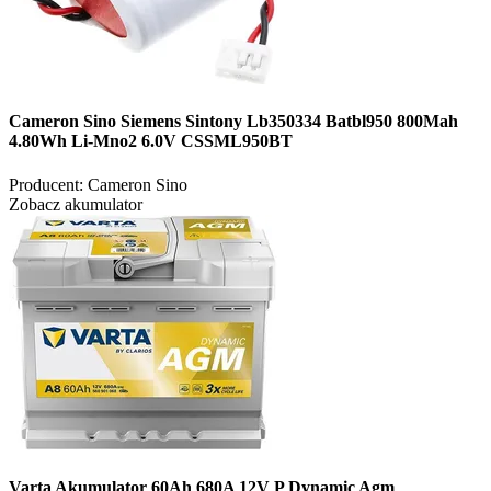
Cameron Sino Siemens Sintony Lb350334 Batbl950 800Mah
4.80Wh Li-Mno2 6.0V CSSML950BT
Producent:
Cameron Sino
Zobacz akumulator
Varta Akumulator 60Ah 680A 12V P Dynamic Agm