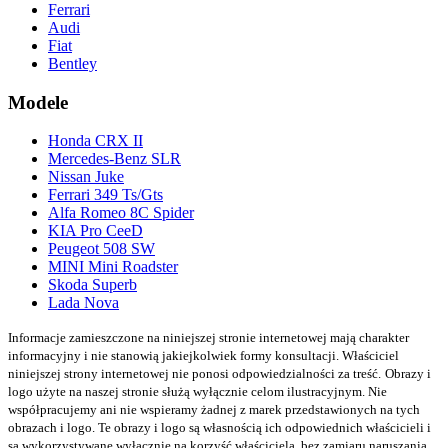
Ferrari
Audi
Fiat
Bentley
Modele
Honda CRX II
Mercedes-Benz SLR
Nissan Juke
Ferrari 349 Ts/Gts
Alfa Romeo 8C Spider
KIA Pro CeeD
Peugeot 508 SW
MINI Mini Roadster
Skoda Superb
Lada Nova
Informacje zamieszczone na niniejszej stronie internetowej mają charakter
informacyjny i nie stanowią jakiejkolwiek formy konsultacji. Właściciel
niniejszej strony internetowej nie ponosi odpowiedzialności za treść.
Obrazy i
logo użyte na naszej stronie służą wyłącznie celom ilustracyjnym. Nie
współpracujemy ani nie wspieramy żadnej z marek przedstawionych na tych
obrazach i logo. Te obrazy i logo są własnością ich odpowiednich właścicieli i
są wykorzystywane wyłącznie na korzyść właściciela, bez zamiaru naruszania