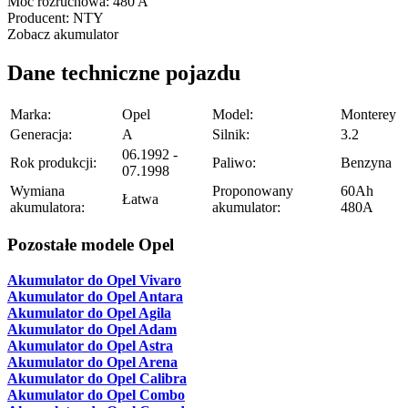
Moc rozruchowa:
480 A
Producent:
NTY
Zobacz akumulator
Dane techniczne pojazdu
Marka:
Opel
Model:
Monterey
Generacja:
A
Silnik:
3.2
06.1992 -
Rok produkcji:
Paliwo:
Benzyna
07.1998
Wymiana
Proponowany
60Ah
Łatwa
akumulatora:
akumulator:
480A
Pozostałe modele Opel
Akumulator do Opel Vivaro
Akumulator do Opel Antara
Akumulator do Opel Agila
Akumulator do Opel Adam
Akumulator do Opel Astra
Akumulator do Opel Arena
Akumulator do Opel Calibra
Akumulator do Opel Combo