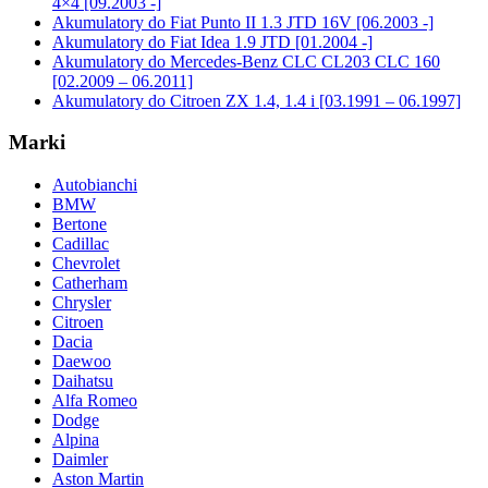
4×4 [09.2003 -]
Akumulatory do Fiat Punto II 1.3 JTD 16V [06.2003 -]
Akumulatory do Fiat Idea 1.9 JTD [01.2004 -]
Akumulatory do Mercedes-Benz CLC CL203 CLC 160
[02.2009 – 06.2011]
Akumulatory do Citroen ZX 1.4, 1.4 i [03.1991 – 06.1997]
Marki
Autobianchi
BMW
Bertone
Cadillac
Chevrolet
Catherham
Chrysler
Citroen
Dacia
Daewoo
Daihatsu
Alfa Romeo
Dodge
Alpina
Daimler
Aston Martin