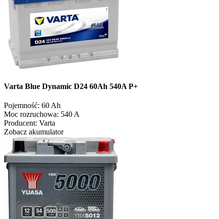
Varta Blue Dynamic D24 60Ah 540A P+
Pojemność:
60 Ah
Moc rozruchowa:
540 A
Producent:
Varta
Zobacz akumulator