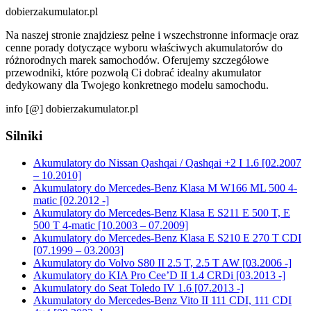
dobierzakumulator.pl
Na naszej stronie znajdziesz pełne i wszechstronne informacje oraz
cenne porady dotyczące wyboru właściwych akumulatorów do
różnorodnych marek samochodów. Oferujemy szczegółowe
przewodniki, które pozwolą Ci dobrać idealny akumulator
dedykowany dla Twojego konkretnego modelu samochodu.
info [@] dobierzakumulator.pl
Silniki
Akumulatory do Nissan Qashqai / Qashqai +2 I 1.6 [02.2007
– 10.2010]
Akumulatory do Mercedes-Benz Klasa M W166 ML 500 4-
matic [02.2012 -]
Akumulatory do Mercedes-Benz Klasa E S211 E 500 T, E
500 T 4-matic [10.2003 – 07.2009]
Akumulatory do Mercedes-Benz Klasa E S210 E 270 T CDI
[07.1999 – 03.2003]
Akumulatory do Volvo S80 II 2.5 T, 2.5 T AW [03.2006 -]
Akumulatory do KIA Pro Cee’D II 1.4 CRDi [03.2013 -]
Akumulatory do Seat Toledo IV 1.6 [07.2013 -]
Akumulatory do Mercedes-Benz Vito II 111 CDI, 111 CDI