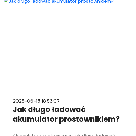
niezależnie od Twojego doświadczenia w
mechanice samochodowej. Objawy
rozładowanego akumulatora Rozładowanie
akumulatora w aucie to problem, którego żaden
kierowca […]
2025-06-15 18:53:07
Jak długo ładować
akumulator prostownikiem?
Akumulator prostownikiem: jak długo ładować