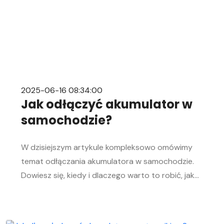
2025-06-16 08:34:00
Jak odłączyć akumulator w
samochodzie?
W dzisiejszym artykule kompleksowo omówimy
temat odłączania akumulatora w samochodzie.
Dowiesz się, kiedy i dlaczego warto to robić, jak
bezpiecznie odłączyć i podłączyć akumulator
samochodowy. Nasz przewodnik krok po kroku
pomoże Ci sprawnie przeprowadzić tę czynność,