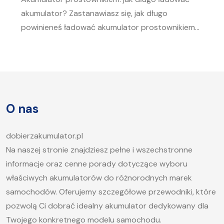
akumulator? Zastanawiasz się, jak długo
powinieneś ładować akumulator prostownikiem?
To pytanie zadaje sobie wielu kierowców.
Akumulator to serce każdego samochodu, a jego
sprawność jest kluczowa, aby móc bez problemu
uruchomić silnik, zwłaszcza w chłodne dni. W tym
artykule postaramy się odpowiedzieć na pytanie,
O nas
jak długo ładować akumulator samochodowy i
jakie […]
dobierzakumulator.pl
Na naszej stronie znajdziesz pełne i wszechstronne
informacje oraz cenne porady dotyczące wyboru
właściwych akumulatorów do różnorodnych marek
samochodów. Oferujemy szczegółowe przewodniki, które
pozwolą Ci dobrać idealny akumulator dedykowany dla
Twojego konkretnego modelu samochodu.