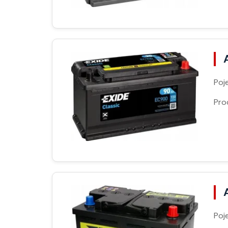
Poj
Pro
Poj