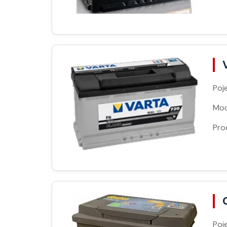
Poj
Moc
Pro
Poj