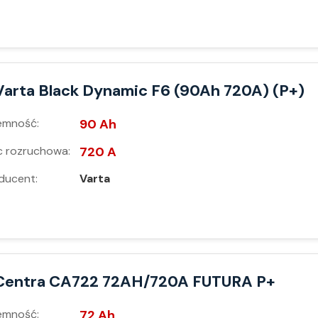
Varta Black Dynamic F6 (90Ah 720A) (P+)
emność:
90 Ah
 rozruchowa:
720 A
ducent:
Varta
Centra CA722 72AH/720A FUTURA P+
emność:
72 Ah