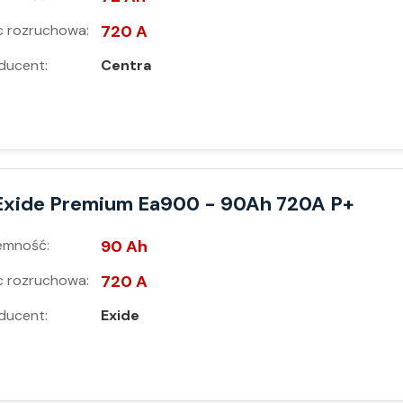
 rozruchowa:
720 A
ducent:
Centra
Exide Premium Ea900 - 90Ah 720A P+
emność:
90 Ah
 rozruchowa:
720 A
ducent:
Exide