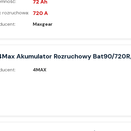
emność:
72 Ah
 rozruchowa:
720 A
ducent:
Maxgear
4Max Akumulator Rozruchowy Bat90/720
ducent:
4MAX