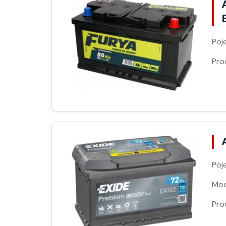
Poj
Pro
Poj
Moc
Pro