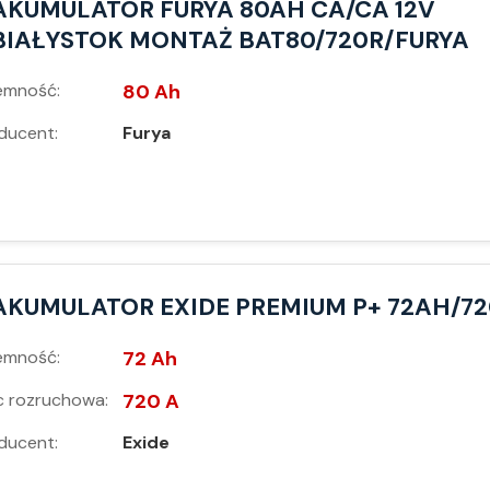
AKUMULATOR FURYA 80AH CA/CA 12V
BIAŁYSTOK MONTAŻ BAT80/720R/FURYA
emność:
80 Ah
ducent:
Furya
AKUMULATOR EXIDE PREMIUM P+ 72AH/7
emność:
72 Ah
 rozruchowa:
720 A
ducent:
Exide