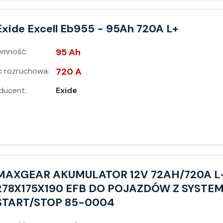
Exide Excell Eb955 - 95Ah 720A L+
emność:
95 Ah
 rozruchowa:
720 A
ducent:
Exide
MAXGEAR AKUMULATOR 12V 72AH/720A L
278X175X190 EFB DO POJAZDÓW Z SYSTE
START/STOP 85-0004