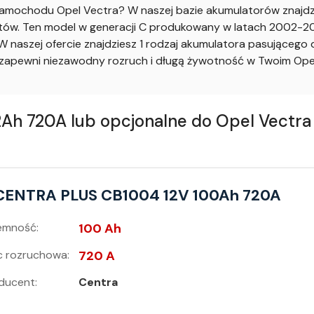
mochodu Opel Vectra? W naszej bazie akumulatorów znajdzie
w. Ten model w generacji C produkowany w latach 2002-2008
 naszej ofercie znajdziesz 1 rodzaj akumulatora pasującego
apewni niezawodny rozruch i długą żywotność w Twoim Opel
h 720A lub opcjonalne do Opel Vectra 
CENTRA PLUS CB1004 12V 100Ah 720A
emność:
100 Ah
 rozruchowa:
720 A
ducent:
Centra