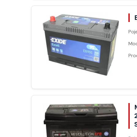
Poj
Moc
Pro