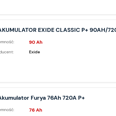
AKUMULATOR EXIDE CLASSIC P+ 90AH/72
emność:
90 Ah
ducent:
Exide
Akumulator Furya 76Ah 720A P+
emność:
76 Ah