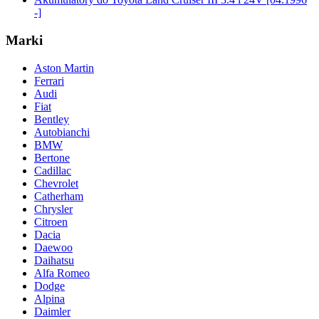
-]
Marki
Aston Martin
Ferrari
Audi
Fiat
Bentley
Autobianchi
BMW
Bertone
Cadillac
Chevrolet
Catherham
Chrysler
Citroen
Dacia
Daewoo
Daihatsu
Alfa Romeo
Dodge
Alpina
Daimler