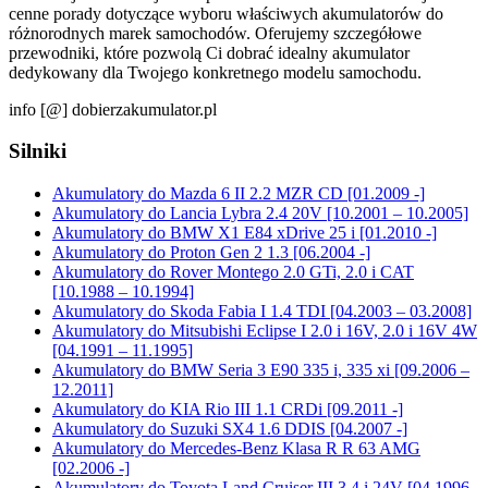
cenne porady dotyczące wyboru właściwych akumulatorów do
różnorodnych marek samochodów. Oferujemy szczegółowe
przewodniki, które pozwolą Ci dobrać idealny akumulator
dedykowany dla Twojego konkretnego modelu samochodu.
info [@] dobierzakumulator.pl
Silniki
Akumulatory do Mazda 6 II 2.2 MZR CD [01.2009 -]
Akumulatory do Lancia Lybra 2.4 20V [10.2001 – 10.2005]
Akumulatory do BMW X1 E84 xDrive 25 i [01.2010 -]
Akumulatory do Proton Gen 2 1.3 [06.2004 -]
Akumulatory do Rover Montego 2.0 GTi, 2.0 i CAT
[10.1988 – 10.1994]
Akumulatory do Skoda Fabia I 1.4 TDI [04.2003 – 03.2008]
Akumulatory do Mitsubishi Eclipse I 2.0 i 16V, 2.0 i 16V 4W
[04.1991 – 11.1995]
Akumulatory do BMW Seria 3 E90 335 i, 335 xi [09.2006 –
12.2011]
Akumulatory do KIA Rio III 1.1 CRDi [09.2011 -]
Akumulatory do Suzuki SX4 1.6 DDIS [04.2007 -]
Akumulatory do Mercedes-Benz Klasa R R 63 AMG
[02.2006 -]
Akumulatory do Toyota Land Cruiser III 3.4 i 24V [04.1996