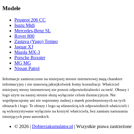
Modele
Peugeot 206 CC
Isuzu Midi
Mercedes-Benz SL
Rover 800
Zastava (Yugo) Tempo
Jaguar XJ
Mazda MX-3
Porsche Boxster
MG MG
Nissan Patrol
Informacje zamieszczone na niniejszej stronie internetowej mają charakter
informacyjny i nie stanowią jakiejkolwiek formy konsultacji. Właściciel
niniejszej strony internetowej nie ponosi odpowiedzialności za treść.
Obrazy i
logo użyte na naszej stronie służą wyłącznie celom ilustracyjnym. Nie
współpracujemy ani nie wspieramy żadnej z marek przedstawionych na tych
obrazach i logo. Te obrazy i logo są własnością ich odpowiednich właścicieli i
są wykorzystywane wyłącznie na korzyść właściciela, bez zamiaru naruszania
istniejących praw autorskich.
© 2026 |
Dobierzakumulator.pl
| Wszystkie prawa zastrzeżone