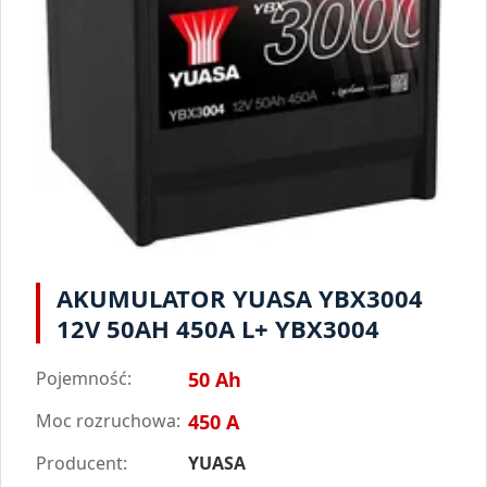
AKUMULATOR YUASA YBX3004
12V 50AH 450A L+ YBX3004
Pojemność:
50 Ah
Moc rozruchowa:
450 A
Producent:
YUASA