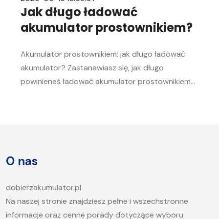
Jak długo ładować
akumulator prostownikiem?
Akumulator prostownikiem: jak długo ładować
akumulator? Zastanawiasz się, jak długo
powinieneś ładować akumulator prostownikiem?
To pytanie zadaje sobie wielu kierowców.
Akumulator to serce każdego samochodu, a jego
sprawność jest kluczowa, aby móc bez problemu
uruchomić silnik, zwłaszcza w chłodne dni. W tym
artykule postaramy się odpowiedzieć na pytanie,
O nas
jak długo ładować akumulator samochodowy i
jakie […]
dobierzakumulator.pl
Na naszej stronie znajdziesz pełne i wszechstronne
informacje oraz cenne porady dotyczące wyboru