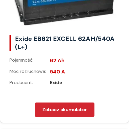
Exide EB621 EXCELL 62AH/540A
(L+)
Pojemność:
62 Ah
Moc rozruchowa:
540 A
Producent:
Exide
Zobacz akumulator