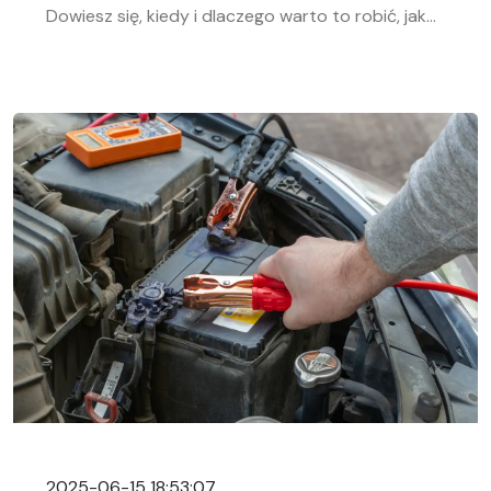
Dowiesz się, kiedy i dlaczego warto to robić, jak
bezpiecznie odłączyć i podłączyć akumulator
samochodowy. Nasz przewodnik krok po kroku
pomoże Ci sprawnie przeprowadzić tę czynność,
niezależnie od Twojego doświadczenia w
mechanice samochodowej. Objawy
rozładowanego akumulatora Rozładowanie
akumulatora w aucie to problem, którego żaden
kierowca […]
2025-06-15 18:53:07