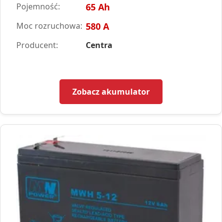
Pojemność:
65 Ah
Moc rozruchowa:
580 A
Producent:
Centra
Zobacz akumulator