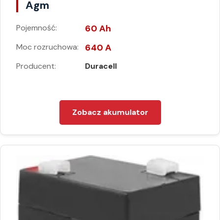
Agm
Pojemność:
60 Ah
Moc rozruchowa:
640 A
Producent:
Duracell
Zobacz akumulator