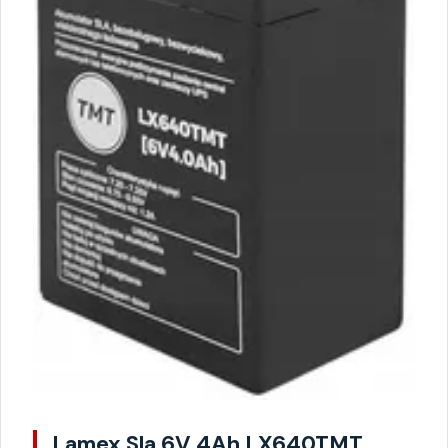
Lamex Sla 6V 4Ah LX640TMT