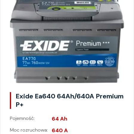
Exide Ea640 64Ah/640A Premium
P+
Pojemność:
64 Ah
Moc rozruchowa:
640 A