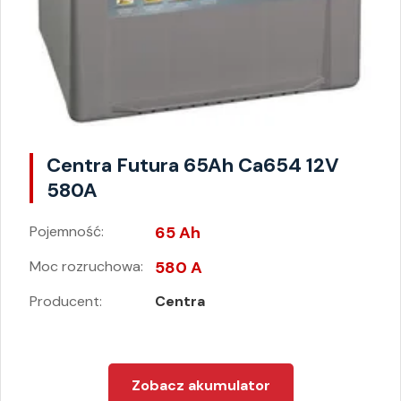
Centra Futura 65Ah Ca654 12V
580A
Pojemność:
65 Ah
Moc rozruchowa:
580 A
Producent:
Centra
Zobacz akumulator