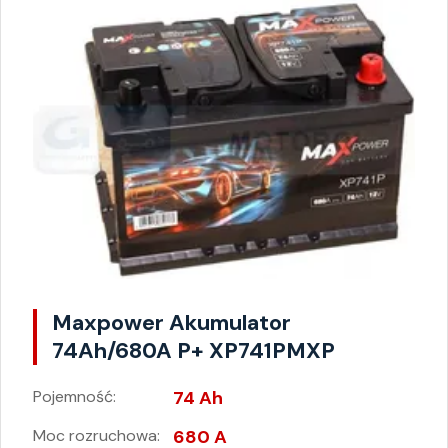
Maxpower Akumulator
74Ah/680A P+ XP741PMXP
Pojemność:
74 Ah
Moc rozruchowa:
680 A