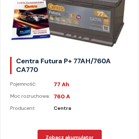
Centra Futura P+ 77AH/760A
CA770
Pojemność:
77 Ah
Moc rozruchowa:
760 A
Producent:
Centra
Zobacz akumulator