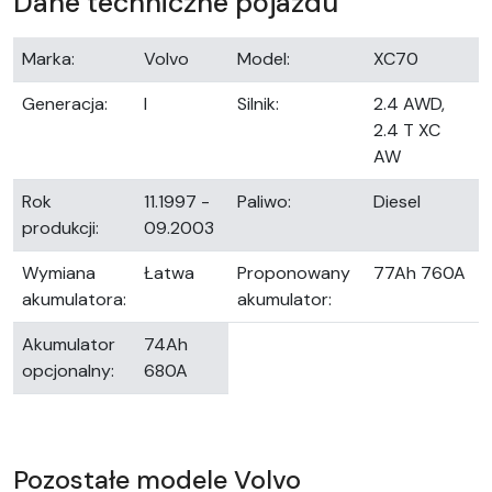
Dane techniczne pojazdu
Marka:
Volvo
Model:
XC70
Generacja:
I
Silnik:
2.4 AWD,
2.4 T XC
AW
Rok
11.1997 -
Paliwo:
Diesel
produkcji:
09.2003
Wymiana
Łatwa
Proponowany
77Ah 760A
akumulatora:
akumulator:
Akumulator
74Ah
opcjonalny:
680A
Pozostałe modele Volvo