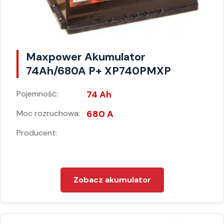
Maxpower Akumulator
74Ah/680A P+ XP740PMXP
Pojemność:
74 Ah
Moc rozruchowa:
680 A
Producent:
Zobacz akumulator