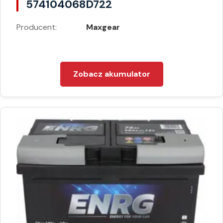
574104068D722
Producent:
Maxgear
Zobacz akumulator