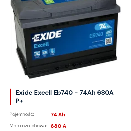
Exide Excell Eb740 - 74Ah 680A
P+
Pojemność:
74 Ah
Moc rozruchowa:
680 A