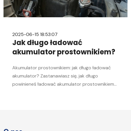
2025-06-15 18:53:07
Jak długo ładować
akumulator prostownikiem?
Akumulator prostownikiem: jak długo ładować
akumulator? Zastanawiasz się, jak długo
powinieneś ładować akumulator prostownikiem?
To pytanie zadaje sobie wielu kierowców.
Akumulator to serce każdego samochodu, a jego
sprawność jest kluczowa, aby móc bez problemu
uruchomić silnik, zwłaszcza w chłodne dni. W tym
artykule postaramy się odpowiedzieć na pytanie,