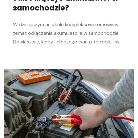
samochodzie?
W dzisiejszym artykule kompleksowo omówimy
temat odłączania akumulatora w samochodzie.
Dowiesz się, kiedy i dlaczego warto to robić, jak
bezpiecznie odłączyć i podłączyć akumulator
samochodowy. Nasz przewodnik krok po kroku
pomoże Ci sprawnie przeprowadzić tę czynność,
niezależnie od Twojego doświadczenia w
mechanice samochodowej. Objawy
rozładowanego akumulatora Rozładowanie
akumulatora w aucie to problem, którego żaden
kierowca […]