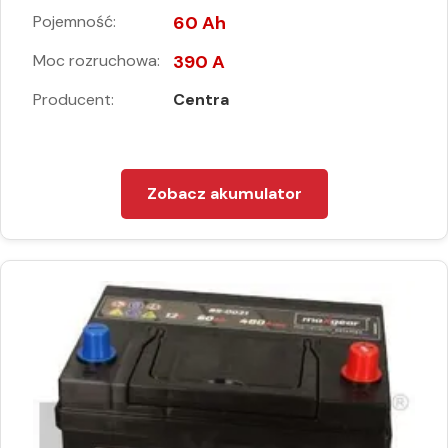
Pojemność:
60 Ah
Moc rozruchowa:
390 A
Producent:
Centra
Zobacz akumulator