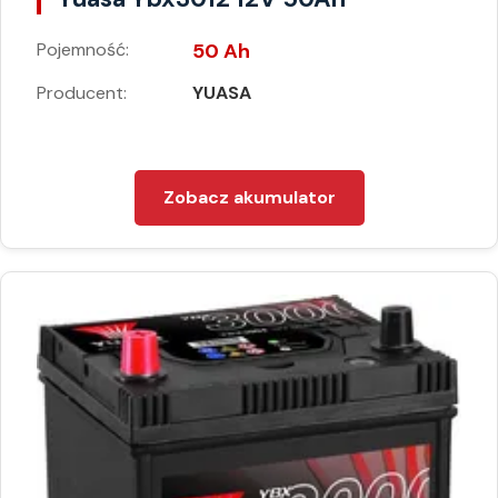
Pojemność:
50 Ah
Producent:
YUASA
Zobacz akumulator