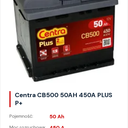
Centra CB500 50AH 450A PLUS
P+
Pojemność:
50 Ah
Moc rozruchowa:
450 A