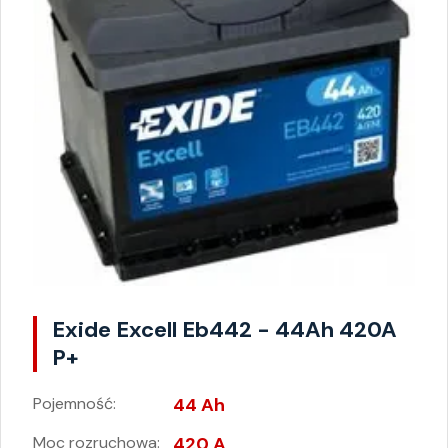
Exide Excell Eb442 - 44Ah 420A
P+
Pojemność:
44 Ah
Moc rozruchowa:
420 A