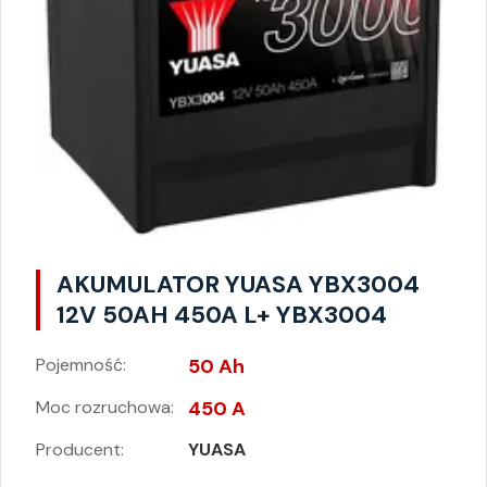
AKUMULATOR YUASA YBX3004
12V 50AH 450A L+ YBX3004
Pojemność:
50 Ah
Moc rozruchowa:
450 A
Producent:
YUASA