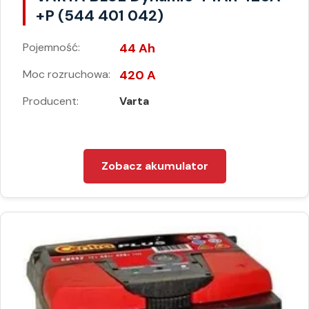
+P (544 401 042)
Pojemność:
44 Ah
Moc rozruchowa:
420 A
Producent:
Varta
Zobacz akumulator