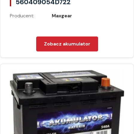
560409054D722
Producent:
Maxgear
Zobacz akumulator