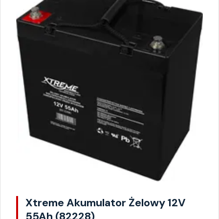
Xtreme Akumulator Żelowy 12V
55Ah (82228)